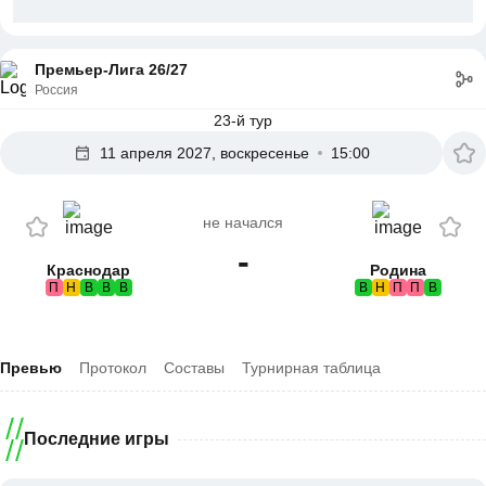
Премьер-Лига 26/27
Россия
23-й тур
11 апреля 2027, воскресенье
15:00
не начался
-
Краснодар
Родина
П
Н
В
В
В
В
Н
П
П
В
Превью
Протокол
Составы
Турнирная таблица
Последние игры