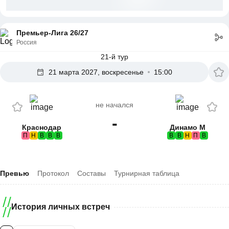
Премьер-Лига 26/27
Россия
21-й тур
21 марта 2027, воскресенье
15:00
не начался
-
Краснодар
Динамо М
П
Н
В
В
В
В
В
Н
П
В
Превью
Протокол
Составы
Турнирная таблица
История личных встреч