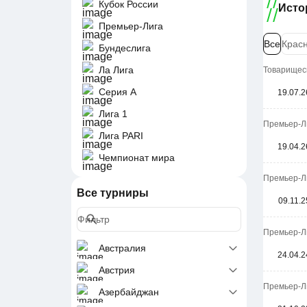
Кубок России
Исто
Премьер-Лига
Все
Крас
Бундеслига
Ла Лига
Товарищеск
Серия А
19.07.2
Лига 1
Премьер-Ли
Лига PARI
19.04.2
Чемпионат мира
Премьер-Ли
Все турниры
09.11.2
Премьер-Ли
Австралия
24.04.2
Австрия
Премьер-Ли
Азербайджан