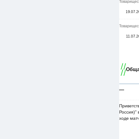
Товарищеск
19.07.2
Товарищеск
11.07.2
Обща
—
Приветст
Россия)" 
ходе мат