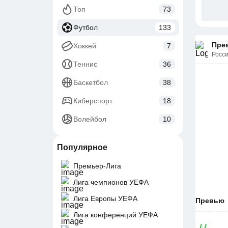
Топ
73
Футбол
133
Прем
Хоккей
7
Росс
Теннис
36
Баскетбол
38
Киберспорт
18
Волейбол
10
Популярное
Премьер-Лига
Лига чемпионов УЕФА
Лига Европы УЕФА
Превью
Лига конференций УЕФА