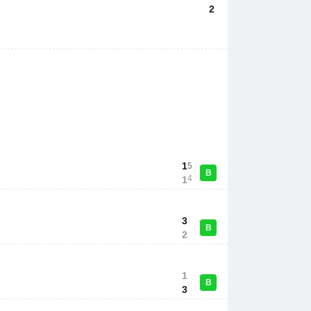
2
1
5
В
4
1
3
В
2
1
В
3