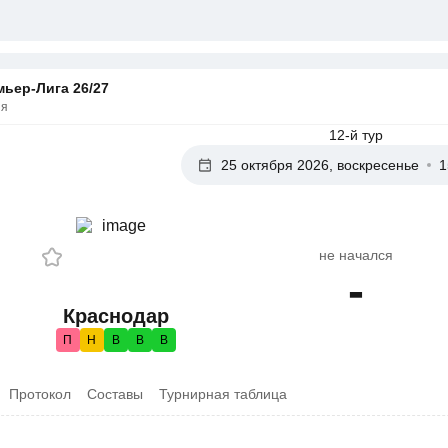
ьер-Лига 26/27
ия
12-й тур
25 октября 2026, воскресенье
1
не начался
-
Краснодар
П
Н
В
В
В
Протокол
Составы
Турнирная таблица