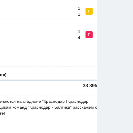
1
Н
1
3
П
4
ия)
33 395
речаются на стадионе "Краснодар (Краснодар,
ьщикам команд "Краснодар - Балтика" расскажем о
re!