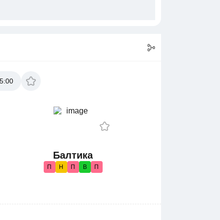
5:00
Балтика
П
Н
П
В
П