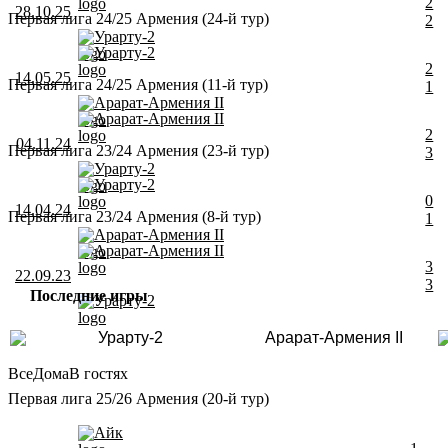
2
28.10.25
Первая лига 24/25 Армения (24-й тур)
2
Урарту-2
Урарту-2
2
14.05.25
Первая лига 24/25 Армения (11-й тур)
1
Арарат-Армения II
Арарат-Армения II
2
04.11.24
Первая лига 23/24 Армения (23-й тур)
3
Урарту-2
Урарту-2
0
14.04.24
Первая лига 23/24 Армения (8-й тур)
1
Арарат-Армения II
Арарат-Армения II
3
22.09.23
3
Последние игры
Урарту-2
Урарту-2
Арарат-Армения II
Все
Дома
В гостях
Первая лига 25/26 Армения (20-й тур)
Айк