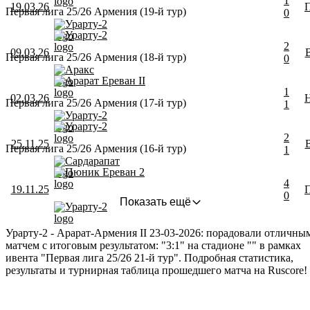
1
19.03.26
Первая лига 25/26 Армения (19-й тур)
0
Урарту-2
Урарту-2
2
09.03.26
Первая лига 25/26 Армения (18-й тур)
0
Аракс
Арарат Ереван II
1
02.03.26
Первая лига 25/26 Армения (17-й тур)
1
Урарту-2
Урарту-2
2
25.11.25
Первая лига 25/26 Армения (16-й тур)
1
Сардарапат
Пюник Ереван 2
4
19.11.25
0
Показать ещё
Урарту-2
Урарту-2 - Арарат-Армения II 23-03-2026: порадовали отличны
матчем с итоговым результатом: "3:1" на стадионе "" в рамках
ивента "Первая лига 25/26 21-й тур". Подробная статистика,
результаты и турнирная таблица прошедшего матча на Ruscore!