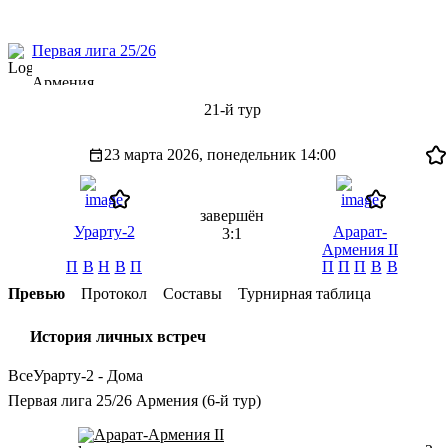
Первая лига 25/26
Армения
21-й тур
23 марта 2026, понедельник
14:00
завершён
Урарту-2
Арарат-
3:1
Армения II
П
В
Н
В
П
П
П
П
В
В
Превью
Протокол
Составы
Турнирная таблица
История личных встреч
Все
Урарту-2 - Дома
Первая лига 25/26 Армения (6-й тур)
Арарат-Армения II