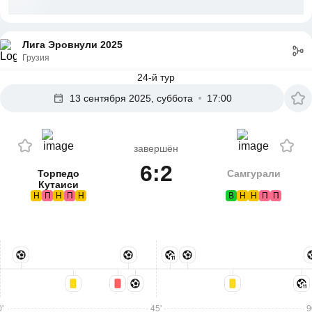
Лига Эровнули 2025
Грузия
24-й тур
13 сентября 2025, суббота
17:00
завершён
6:2
Торпедо
Самгурали
Кутаиси
Н
П
Н
П
Н
В
Н
Н
П
П
'
45'
9