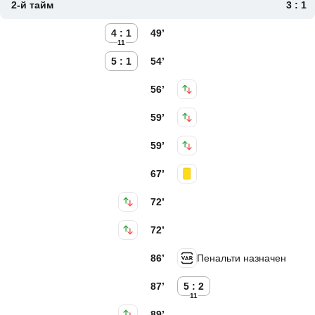
2-й тайм
3 : 1
4 : 1
49’
11
5 : 1
54’
56’
59’
59’
67’
72’
72’
86’
Пенальти назначен
87’
5 : 2
11
89’