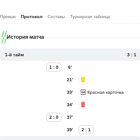
Превью
Протокол
Составы
Турнирная таблица
История матча
1-й тайм
3 : 1
1 : 0
6’
21’
33’
Красная карточка
34’
2 : 0
37’
39’
2 : 1