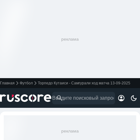
реклама
Главная
Футбол
Торпедо Кутаиси - Самгурали ход матча 13-09-2025
реклама