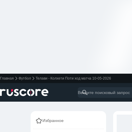
Главная
Футбол
Телави - Колхети Поти ход матча 10-05-2026
Избранное