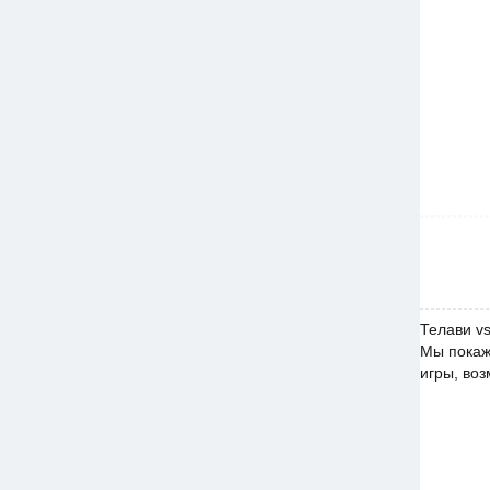
Телави vs
Мы покаже
игры, воз