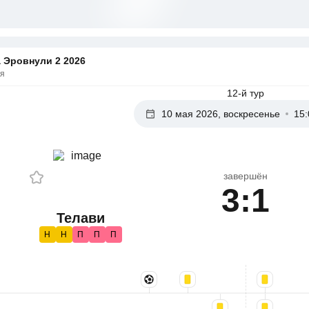
 Эровнули 2 2026
ия
12-й тур
10 мая 2026, воскресенье
15:
завершён
3:1
Телави
Н
Н
П
П
П