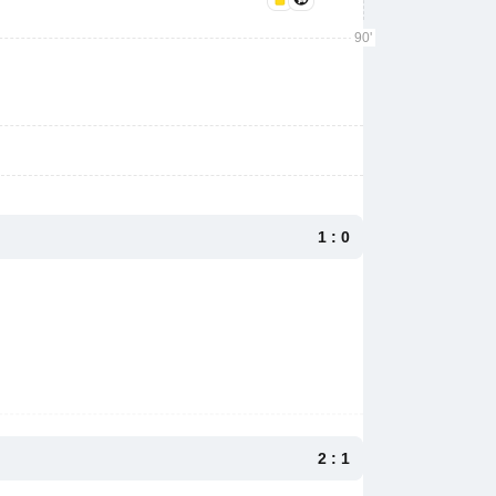
90'
1 : 0
2 : 1