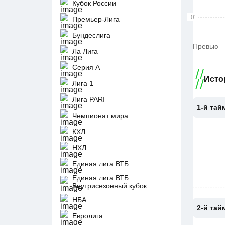
Кубок России
0'
Премьер-Лига
Бундеслига
Превью
Ла Лига
Серия А
Исто
Лига 1
Лига PARI
1-й тай
Чемпионат мира
КХЛ
НХЛ
Единая лига ВТБ
Единая лига ВТБ.
Внутрисезонный кубок
НБА
2-й тай
Евролига