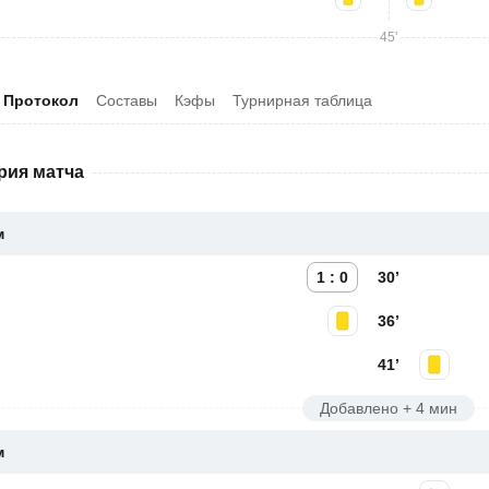
45'
Протокол
Составы
Кэфы
Турнирная таблица
рия матча
м
1 : 0
30’
36’
41’
Добавлено + 4 мин
м