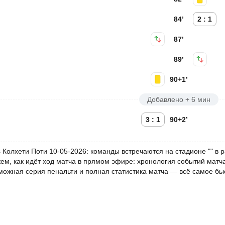
84’
2 : 1
87’
89’
90+1’
Добавлено + 6 мин
3 : 1
90+2’
 Колхети Поти 10-05-2026: команды встречаются на стадионе "" в р
м, как идёт ход матча в прямом эфире: хронология событий матча 
можная серия пенальти и полная статистика матча — всё самое быс