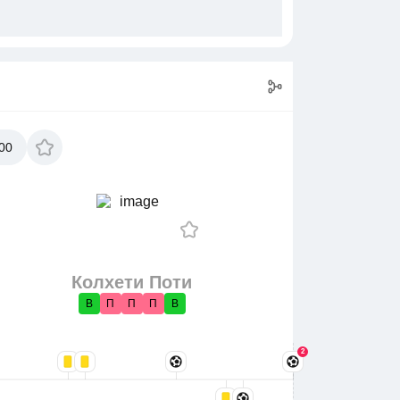
00
Колхети Поти
В
П
П
П
В
2