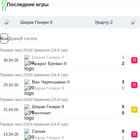
Последние игры
Ширак Гюмри II
Урарту-2
Все
Дома
В гостях
Первая лига 25/26 Армения (19-й тур)
Ширак Гюмри II
1
30.04.26
П
Арарат Ереван II
2
Первая лига 25/26 Армения (26-й тур)
Ван Чаренцаван II
3
25.04.26
П
Ширак Гюмри II
0
Первая лига 25/26 Армения (25-й тур)
Ширак Гюмри II
0
21.04.26
Н
Бентонит
0
Первая лига 25/26 Армения (24-й тур)
Сюник
9
14.04.26
П
Ширак Гюмри II
1