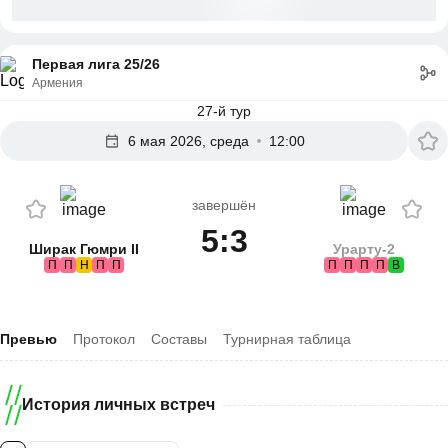
Первая лига 25/26
Армения
27-й тур
6 мая 2026, среда
12:00
завершён
5:3
Ширак Гюмри II
Урарту-2
П
П
Н
П
П
П
П
П
П
В
Превью
Протокол
Составы
Турнирная таблица
История личных встреч