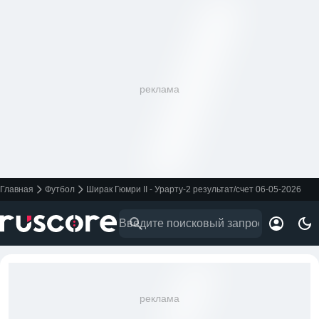
реклама
Главная
Футбол
Ширак Гюмри II - Урарту-2 результат/счет 06-05-2026
реклама