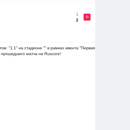
1
П
2
м: "1:1" на стадионе "" в рамках ивента "Первая
а прошедшего матча на Ruscore!