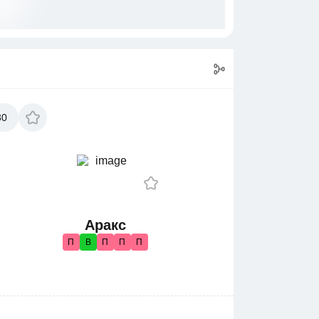
30
Аракс
П
В
П
П
П