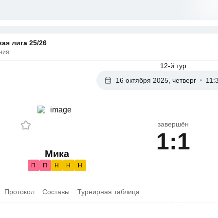
ая лига 25/26
ния
12-й тур
16 октября 2025, четверг
11:
завершён
1:1
Мика
П
П
Н
Н
Н
Протокол
Составы
Турнирная таблица