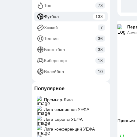
Топ
73
Футбол
133
Перв
Хоккей
7
Арме
Теннис
36
Баскетбол
38
Киберспорт
18
Волейбол
10
Популярное
Премьер-Лига
Лига чемпионов УЕФА
Лига Европы УЕФА
Превью
Лига конференций УЕФА