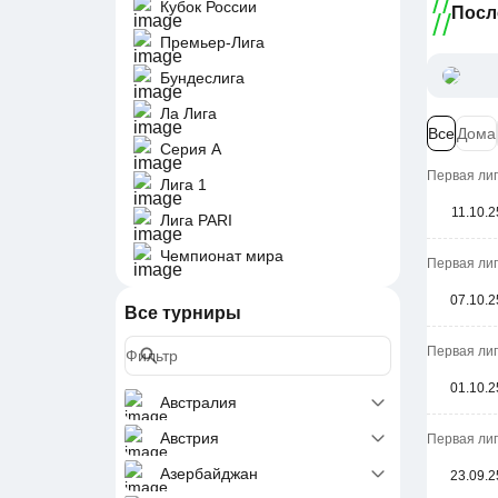
Кубок России
Посл
Премьер-Лига
Бундеслига
Ла Лига
Все
Дома
Серия А
Первая лиг
Лига 1
11.10.2
Лига PARI
Чемпионат мира
Первая лиг
07.10.2
Все турниры
Первая лиг
01.10.2
Австралия
Австрия
Первая лиг
Азербайджан
23.09.2