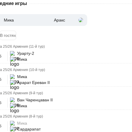
едние игры
Мика
Аракс
В гостях
а 25/26 Армения (11-й тур)
Урарту-2
5
Мика
а 25/26 Армения (10-й тур)
Мика
5
Арарат Ереван II
а 25/26 Армения (9-й тур)
Ван Чаренцаван II
5
Мика
а 25/26 Армения (8-й тур)
Мика
5
Сардарапат