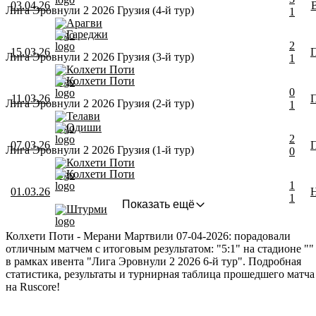
03.04.26
Лига Эровнули 2 2026 Грузия (4-й тур)
1
Арагви
Гареджи
2
15.03.26
Лига Эровнули 2 2026 Грузия (3-й тур)
1
Колхети Поти
Колхети Поти
0
11.03.26
Лига Эровнули 2 2026 Грузия (2-й тур)
1
Телави
Одиши
2
07.03.26
Лига Эровнули 2 2026 Грузия (1-й тур)
0
Колхети Поти
Колхети Поти
1
01.03.26
1
Показать ещё
Штурми
Колхети Поти - Мерани Мартвили 07-04-2026: порадовали
отличным матчем с итоговым результатом: "5:1" на стадионе ""
в рамках ивента "Лига Эровнули 2 2026 6-й тур". Подробная
статистика, результаты и турнирная таблица прошедшего матча
на Ruscore!