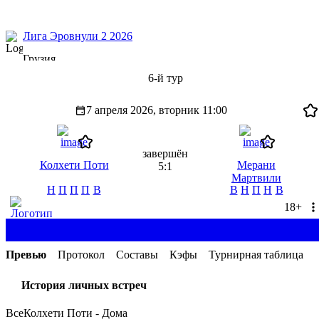
Лига Эровнули 2 2026
Грузия
6-й тур
7 апреля 2026, вторник
11:00
завершён
Колхети Поти
Мерани
5:1
Мартвили
Н
П
П
П
В
В
Н
П
Н
В
18+
П1
2.4
X
3.15
П2
2
Превью
Протокол
Составы
Кэфы
Турнирная таблица
История личных встреч
Все
Колхети Поти - Дома