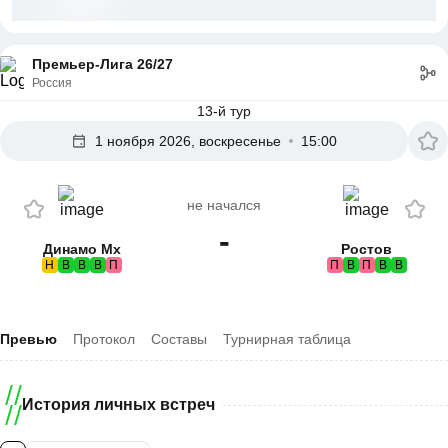
Премьер-Лига 26/27
Россия
13-й тур
1 ноября 2026, воскресенье
15:00
не начался
-
Динамо Мх
Ростов
Н
В
В
В
П
П
В
П
В
В
Превью
Протокол
Составы
Турнирная таблица
История личных встреч