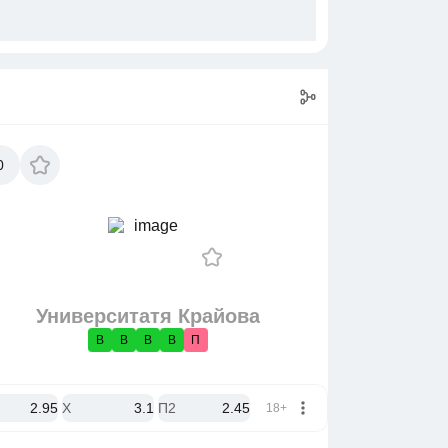
0
Университатя Крайова
В
В
В
В
П
2.95
X
3.1
П2
2.45
18+