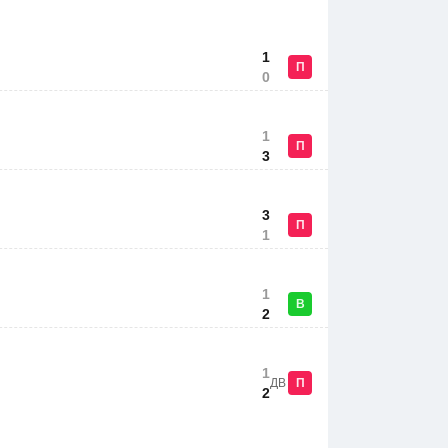
1
П
0
1
П
3
3
П
1
1
В
2
1
ДВ
П
2