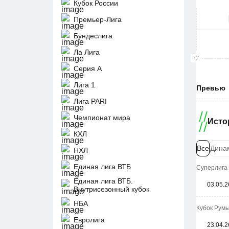
Кубок России
Премьер-Лига
Бундеслига
Ла Лига
0'
Серия А
Лига 1
Превью
Лига PARI
Чемпионат мира
Исто
КХЛ
Все
Дина
НХЛ
Единая лига ВТБ
Суперлига 
Единая лига ВТБ.
03.05.2
Внутрисезонный кубок
НБА
Кубок Румы
Евролига
23.04.2