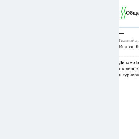
Обща
—
Главный а
Иштван К
Динамо Б
стадионе 
и турнир