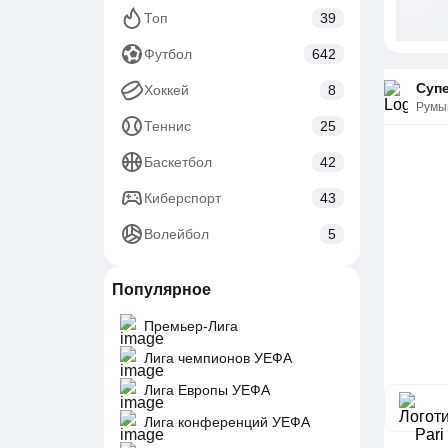
Топ
39
Футбол
642
Супе
Хоккей
8
Румы
Теннис
25
Баскетбол
42
Киберспорт
43
Волейбол
5
Популярное
Премьер-Лига
Лига чемпионов УЕФА
Лига Европы УЕФА
Лига конференций УЕФА