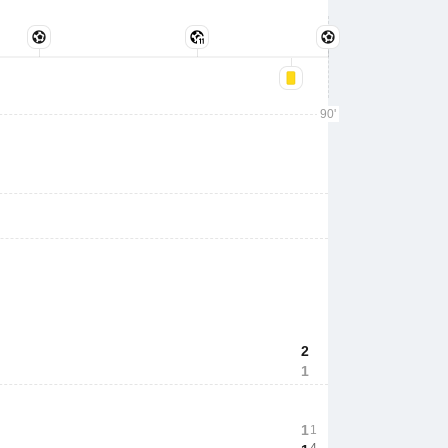
90'
2
1
1
1