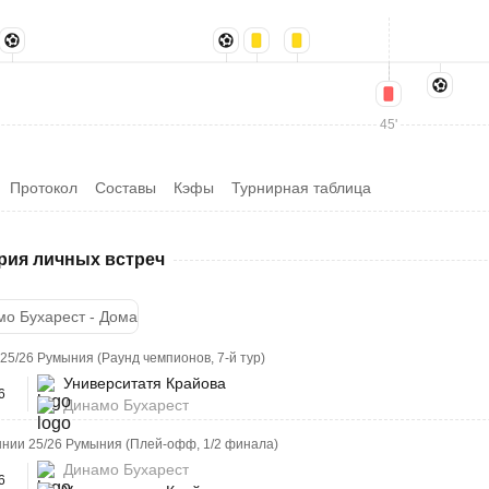
45'
Протокол
Составы
Кэфы
Турнирная таблица
рия личных встреч
мо Бухарест - Дома
25/26 Румыния (Раунд чемпионов, 7-й тур)
Университатя Крайова
6
Динамо Бухарест
нии 25/26 Румыния (Плей-офф, 1/2 финала)
Динамо Бухарест
6