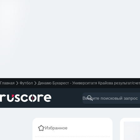
Главная
Футбол
Динамо Бухарест - Университатя Крайова результат/сче
Избранное