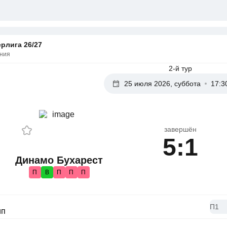
рлига 26/27
ния
2-й тур
25 июля 2026, суббота
17:3
завершён
5:1
Динамо Бухарест
П
В
П
П
П
П1