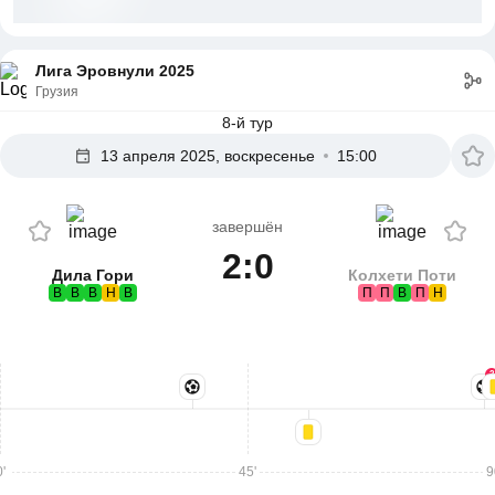
Лига Эровнули 2025
Грузия
8-й тур
13 апреля 2025, воскресенье
15:00
завершён
2:0
Дила Гори
Колхети Поти
В
В
В
Н
В
П
П
В
П
Н
2
'
45'
9