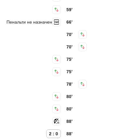
59’
Пенальти не назначен
66’
70’
70’
75’
75’
78’
80’
80’
88’
2 : 0
88’