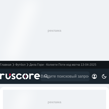
реклама
Главная
Футбол
Дила Гори - Колхети Поти ход матча 13-04-2025
реклама