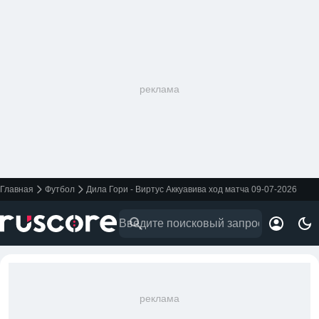
реклама
Главная
Футбол
Дила Гори - Виртус Аккуавива ход матча 09-07-2026
реклама