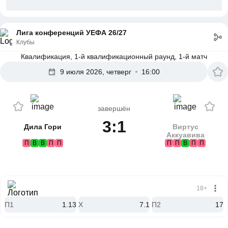
Лига конференций УЕФА 26/27
Клубы
Квалификация, 1-й квалификационный раунд, 1-й матч
9 июля 2026, четверг
16:00
завершён
3:1
Дила Гори
Виртус
Аккуавива
П
В
В
П
П
П
П
В
П
П
18+
П1
1.13
X
7.1
П2
17