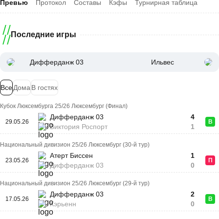
Превью
Протокол
Составы
Кэфы
Турнирная таблица
Последние игры
Дифферданж 03
Ильвес
Все
Дома
В гостях
Кубок Люксембурга 25/26 Люксембург (Финал)
Дифферданж 03
4
29.05.26
В
Виктория Роспорт
1
Национальный дивизион 25/26 Люксембург (30-й тур)
Атерт Биссен
1
23.05.26
П
Дифферданж 03
0
Национальный дивизион 25/26 Люксембург (29-й тур)
Дифферданж 03
2
17.05.26
В
Кэрьенн
0