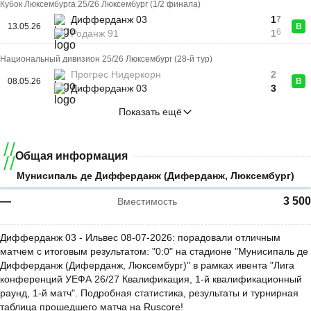
Кубок Люксембурга 25/26 Люксембург (1/2 финала)
Дифферданж 03
1
7
13.05.26
В
6
Роданж 91
1
Национальный дивизион 25/26 Люксембург (28-й тур)
Прогрес Нидеркорн
2
08.05.26
В
Дифферданж 03
3
Показать ещё
Общая информация
Мунисипаль де Дифферданж (Диферданж, Люксембург)
—
3 500
Вместимость
Дифферданж 03 - Ильвес 08-07-2026: порадовали отличным
матчем с итоговым результатом: "0:0" на стадионе "Мунисипаль де
Дифферданж (Диферданж, Люксембург)" в рамках ивента "Лига
конференций УЕФА 26/27 Квалификация, 1-й квалификационный
раунд, 1-й матч". Подробная статистика, результаты и турнирная
таблица прошедшего матча на Ruscore!