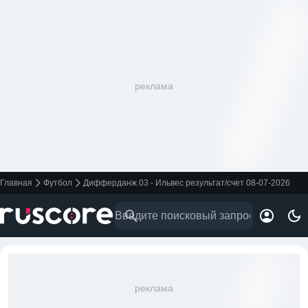
реклама
Главная
Футбол
Дифферданж 03 - Ильвес результат/счет 08-07-2026
реклама