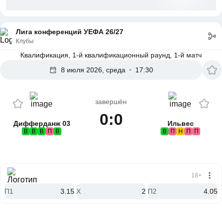
Лига конференций УЕФА 26/27
Клубы
Квалификация, 1-й квалификационный раунд, 1-й матч
8 июля 2026, среда
17:30
завершён
0:0
Дифферданж 03
Ильвес
В
В
В
П
В
В
П
Н
П
П
18+
П1
3.15
X
2
П2
4.05