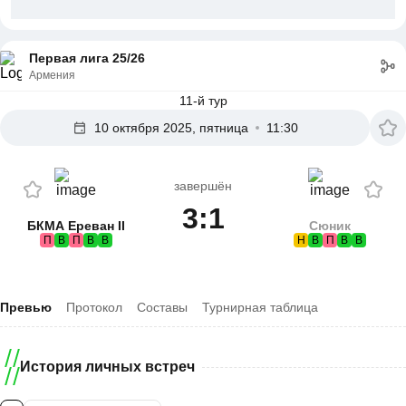
Первая лига 25/26
Армения
11-й тур
10 октября 2025, пятница
11:30
завершён
3:1
БКМА Ереван II
Сюник
П
В
П
В
В
Н
В
П
В
В
Превью
Протокол
Составы
Турнирная таблица
История личных встреч