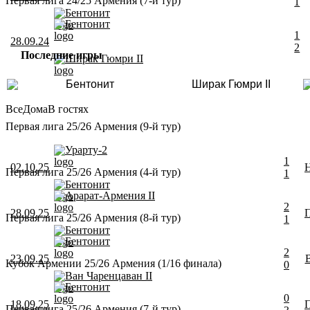
Первая лига 24/25 Армения (7-й тур)
1
Бентонит
Бентонит
1
28.09.24
2
Последние игры
Ширак Гюмри II
Бентонит
Ширак Гюмри II
Все
Дома
В гостях
Первая лига 25/26 Армения (9-й тур)
Урарту-2
1
02.10.25
Первая лига 25/26 Армения (4-й тур)
1
Бентонит
Арарат-Армения II
2
28.09.25
Первая лига 25/26 Армения (8-й тур)
1
Бентонит
Бентонит
2
23.09.25
Кубок Армении 25/26 Армения (1/16 финала)
0
Ван Чаренцаван II
Бентонит
0
18.09.25
Первая лига 25/26 Армения (7-й тур)