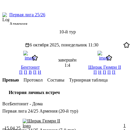
Первая лига 25/26
Армения
10-й тур
6 октября 2025, понедельник
11:30
завершён
1:4
Бентонит
Ширак Гюмри II
П
П
В
П
Н
П
Н
П
П
П
Превью
Протокол
Составы
Турнирная таблица
История личных встреч
Все
Бентонит - Дома
Первая лига 24/25 Армения (20-й тур)
Ширак Гюмри II
1
15.04.25