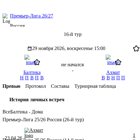
Премьер-Лига 26/27
Россия
16-й тур
29 ноября 2026, воскресенье
15:00
не начался
-
Балтика
Ахмат
Н
П
В
П
В
В
В
Н
П
П
Превью
Протокол
Составы
Турнирная таблица
История личных встреч
Все
Балтика - Дома
Премьер-Лига 25/26 Россия (26-й тур)
Ахмат
1
23.04.26