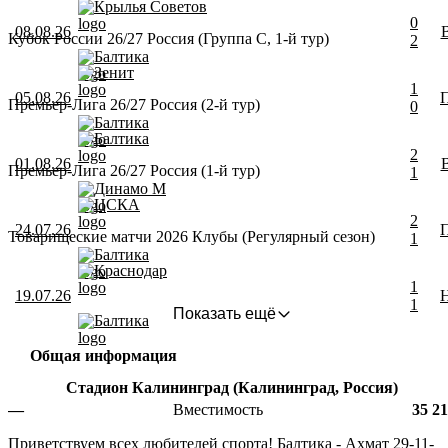
Крылья Советов
0
08.08.26
Кубок России 26/27 Россия (Группа C, 1-й тур)
2
Балтика
Зенит
1
05.08.26
Премьер-Лига 26/27 Россия (2-й тур)
0
Балтика
Балтика
2
01.08.26
Премьер-Лига 26/27 Россия (1-й тур)
1
Динамо М
ЦСКА
2
24.07.26
Товарищеские матчи 2026 Клубы (Регулярный сезон)
1
Балтика
Краснодар
1
19.07.26
1
Показать ещё
Балтика
Общая информация
Стадион Калининград (Калининград, Россия)
—
Вместимость
35 2
Приветствуем всех любителей спорта! Балтика - Ахмат 29-11-