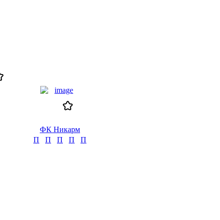
ФК Никарм
П
П
П
П
П