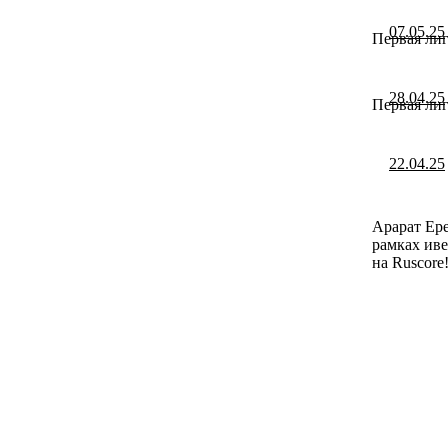
07.05.25
Первая лиг
28.04.25
Первая лиг
22.04.25
Арарат Ере
рамках иве
на Ruscore