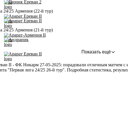
Пюник Ереван 2
а 24/25 Армения (22-й тур)
Арарат Ереван II
Арарат Ереван II
а 24/25 Армения (21-й тур)
Арарат-Армения II
Андраник
Показать ещё
Арарат Ереван II
ван II - ФК Никарм 27-05-2025: порадовали отличным матчем с и
нта "Первая лига 24/25 26-й тур". Подробная статистика, резул
!