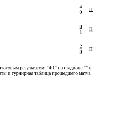
4
П
0
0
П
1
2
П
0
тоговым результатом: "4:1" на стадионе "" в
ьтаты и турнирная таблица прошедшего матча