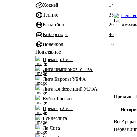
Хоккей
14
Теннис
35
Первая 
Баскетбол
20
Армен
Киберспорт
46
Волейбол
6
Популярное
Премьер-Лига
Лига чемпионов УЕФА
Лига Европы УЕФА
Лига конференций УЕФА
Превью
Кубок России
Премьер-Лига
Истори
Бундеслига
Все
Арарат 
Ла Лига
Первая лиг