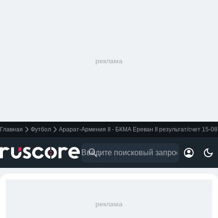
реклама
Главная
Футбол
Арарат-Армения II - БКМА Ереван II результат/счет 15-0
реклама