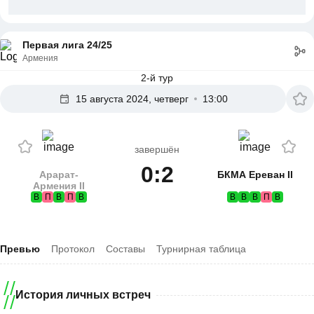
Первая лига 24/25
Армения
2-й тур
15 августа 2024, четверг
13:00
завершён
0:2
Арарат-
БКМА Ереван II
Армения II
В
П
В
П
В
В
В
В
П
В
Превью
Протокол
Составы
Турнирная таблица
История личных встреч