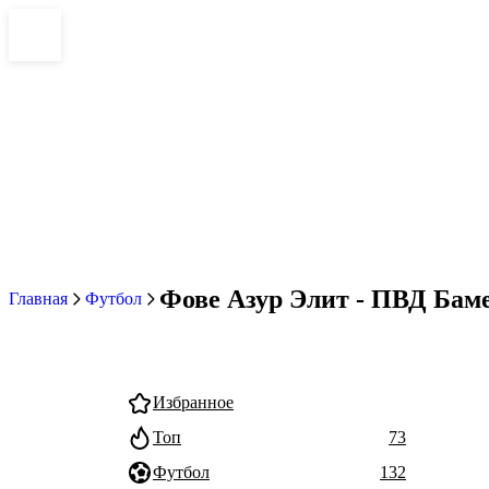
Фове Азур Элит - ПВД Бамен
Главная
Футбол
Избранное
Топ
73
Футбол
132