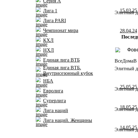
Серия А
15.03.25
Лига 1
Элитный ди
Лига PARI
Чемпионат мира
28.04.24
Послед
КХЛ
Фове
НХЛ
Единая лига ВТБ
Все
Дома
В 
Единая лига ВТБ.
Элитный ди
Внутрисезонный кубок
НБА
25.05.25
Элитный ди
Евролига
Суперлига
18.05.25
Элитный ди
Лига наций
Лига наций. Женщины
14.05.25
Элитный ди