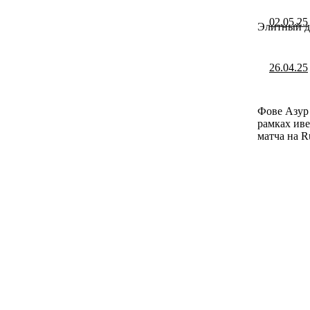
02.05.25
Элитный ди
26.04.25
Фове Азур 
рамках иве
матча на R