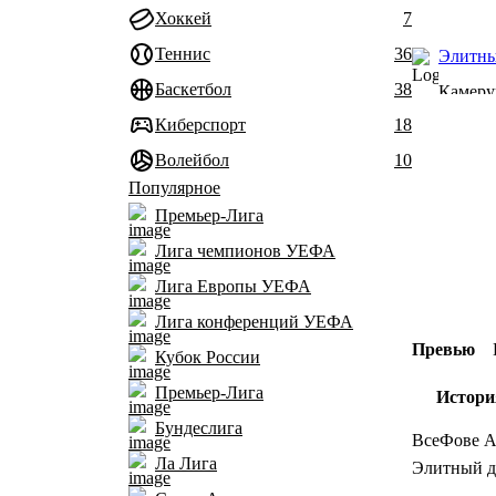
Хоккей
7
Теннис
36
Элитны
Баскетбол
38
Камеру
Киберспорт
18
Волейбол
10
Популярное
Премьер-Лига
Лига чемпионов УЕФА
Лига Европы УЕФА
Лига конференций УЕФА
Превью
Кубок России
Премьер-Лига
Истори
Бундеслига
Все
Фове А
Ла Лига
Элитный ди