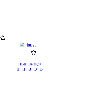
ПВД Баменда
П
Н
В
В
В