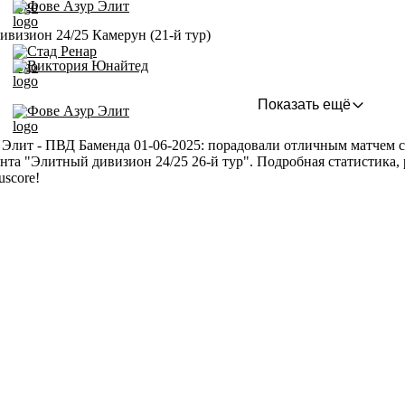
Фове Азур Элит
визион 24/25 Камерун (21-й тур)
Стад Ренар
Виктория Юнайтед
Показать ещё
Фове Азур Элит
Элит - ПВД Баменда 01-06-2025: порадовали отличным матчем с и
нта "Элитный дивизион 24/25 26-й тур". Подробная статистика,
uscore!