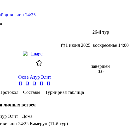
й дивизион 24/25
н
26-й тур
1 июня 2025, воскресенье
14:00
завершён
0:0
Фове Азур Элит
П
В
В
П
П
Протокол
Составы
Турнирная таблица
я личных встреч
зур Элит - Дома
визион 24/25 Камерун (11-й тур)