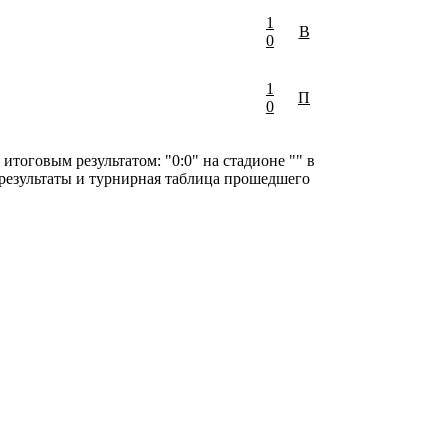
1
В
0
1
П
0
тоговым результатом: "0:0" на стадионе "" в
 результаты и турнирная таблица прошедшего