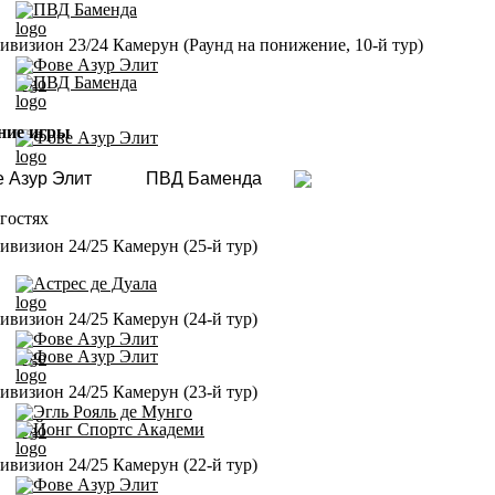
ПВД Баменда
визион 23/24 Камерун (Раунд на понижение, 10-й тур)
Фове Азур Элит
ПВД Баменда
ние игры
Фове Азур Элит
 Азур Элит
ПВД Баменда
гостях
визион 24/25 Камерун (25-й тур)
Астрес де Дуала
визион 24/25 Камерун (24-й тур)
Фове Азур Элит
Фове Азур Элит
визион 24/25 Камерун (23-й тур)
Эгль Рояль де Мунго
Йонг Спортс Академи
визион 24/25 Камерун (22-й тур)
Фове Азур Элит