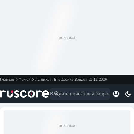
реклама
Главная
Хоккей
Ландсхут - Блу Девилз Вейден 11-12-2026
реклама