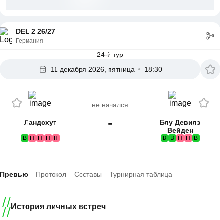
DEL 2 26/27
Германия
24-й тур
11 декабря 2026, пятница
18:30
не начался
-
Ландсхут
Блу Девилз
Вейден
В
П
П
П
П
В
В
П
П
В
Превью
Протокол
Составы
Турнирная таблица
История личных встреч