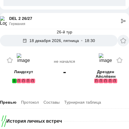
DEL 2 26/27
Германия
26-й тур
18 декабря 2026, пятница
18:30
не начался
-
Ландсхут
Дрезден
Айслёвен
В
П
П
П
П
П
П
П
П
П
Превью
Протокол
Составы
Турнирная таблица
История личных встреч