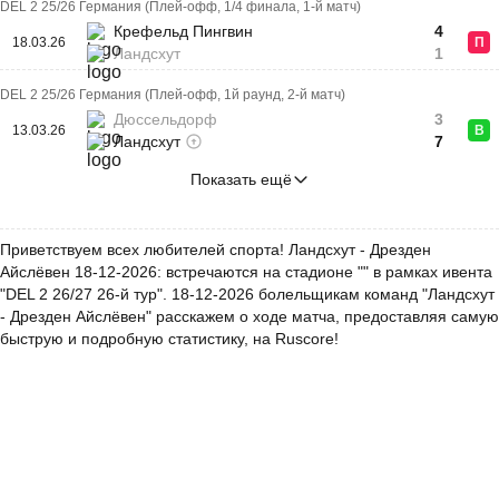
DEL 2 25/26 Германия (Плей-офф, 1/4 финала, 1-й матч)
Крефельд Пингвин
4
18.03.26
П
Ландсхут
1
DEL 2 25/26 Германия (Плей-офф, 1й раунд, 2-й матч)
Дюссельдорф
3
13.03.26
В
Ландсхут
7
Показать ещё
Приветствуем всех любителей спорта! Ландсхут - Дрезден
Айслёвен 18-12-2026: встречаются на стадионе "" в рамках ивента
"DEL 2 26/27 26-й тур". 18-12-2026 болельщикам команд "Ландсхут
- Дрезден Айслёвен" расскажем о ходе матча, предоставляя самую
быструю и подробную статистику, на Ruscore!