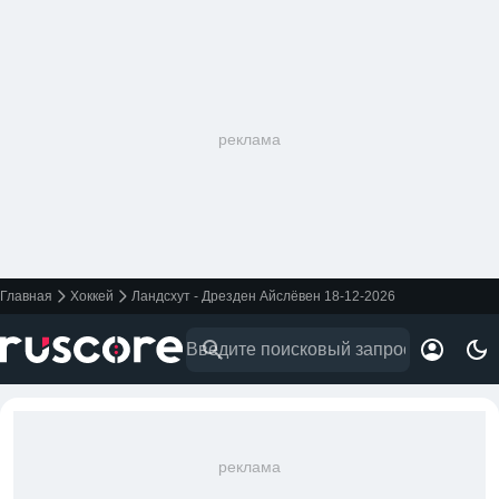
реклама
Главная
Хоккей
Ландсхут - Дрезден Айслёвен 18-12-2026
реклама