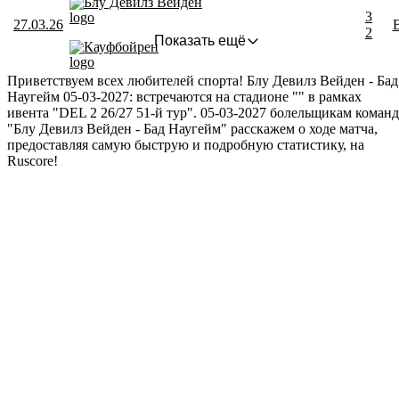
Блу Девилз Вейден
3
27.03.26
2
Показать ещё
Кауфбойрен
Приветствуем всех любителей спорта! Блу Девилз Вейден - Бад
Наугейм 05-03-2027: встречаются на стадионе "" в рамках
ивента "DEL 2 26/27 51-й тур". 05-03-2027 болельщикам команд
"Блу Девилз Вейден - Бад Наугейм" расскажем о ходе матча,
предоставляя самую быструю и подробную статистику, на
Ruscore!