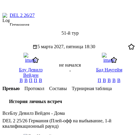
DEL 2 26/27
Германия
51-й тур
5 марта 2027, пятница
18:30
не начался
Блу Девилз
Бад Наугейм
-
Вейден
В
В
П
П
В
П
В
В
В
В
Превью
Протокол
Составы
Турнирная таблица
История личных встреч
Все
Блу Девилз Вейден - Дома
DEL 2 25/26 Германия (Плей-офф на выбывание, 1-й
квалификационный раунд)