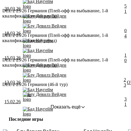
Бад Наугейм
5
20.03.26
DEL 2 25/26 Германия (Плей-офф на выбывание, 1-й
1
квалификационный раунд)
Блу Девилз Вейден
Блу Девилз Вейден
0
18.03.26
DEL 2 25/26 Германия (Плей-офф на выбывание, 1-й
4
квалификационный раунд)
Бад Наугейм
Бад Наугейм
1
15.03.26
DEL 2 25/26 Германия (Плей-офф на выбывание, 1-й
0
квалификационный раунд)
Блу Девилз Вейден
Блу Девилз Вейден
2
13.03.26
О
DEL 2 25/26 Германия (46-й тур)
3
Бад Наугейм
Блу Девилз Вейден
3
15.02.26
1
Показать ещё
Бад Наугейм
Последние игры