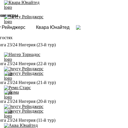
Квара Юнайтед
ние игры
Энугу Рейнджерс
у Рейнджерс
Квара Юнайтед
гостях
га 23/24 Нигерия (23-й тур)
Нигер Торнадос
га 23/24 Нигерия (22-й тур)
Энугу Рейнджерс
Энугу Рейнджерс
га 23/24 Нигерия (21-й тур)
Ремо Старс
Дома
га 23/24 Нигерия (20-й тур)
Энугу Рейнджерс
Энугу Рейнджерс
га 23/24 Нигерия (11-й тур)
Аква Юнайтед