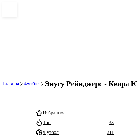
Энугу Рейнджерс - Квара Ю
Главная
Футбол
Избранное
Топ
38
Футбол
211