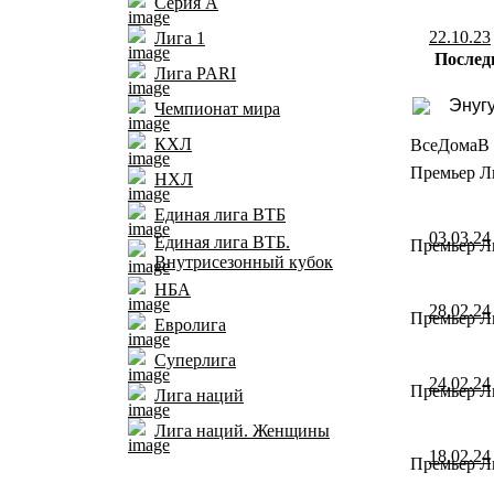
Серия А
22.10.23
Лига 1
Послед
Лига PARI
Энуг
Чемпионат мира
КХЛ
Все
Дома
В 
Премьер Ли
НХЛ
Единая лига ВТБ
03.03.24
Единая лига ВТБ.
Премьер Ли
Внутрисезонный кубок
НБА
28.02.24
Премьер Ли
Евролига
Суперлига
24.02.24
Премьер Ли
Лига наций
Лига наций. Женщины
18.02.24
Премьер Ли