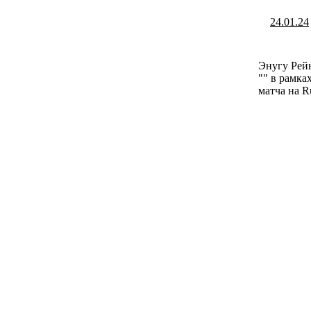
24.01.24
Энугу Рейн
"" в рамка
матча на R