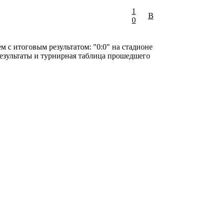
1
В
0
 с итоговым результатом: "0:0" на стадионе
 результаты и турнирная таблица прошедшего