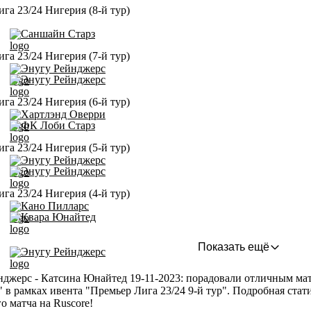
га 23/24 Нигерия (8-й тур)
Саншайн Старз
га 23/24 Нигерия (7-й тур)
Энугу Рейнджерс
Энугу Рейнджерс
га 23/24 Нигерия (6-й тур)
Хартлэнд Оверри
ФК Лоби Старз
га 23/24 Нигерия (5-й тур)
Энугу Рейнджерс
Энугу Рейнджерс
га 23/24 Нигерия (4-й тур)
Кано Пилларс
Квара Юнайтед
Показать ещё
Энугу Рейнджерс
джерс - Катсина Юнайтед 19-11-2023: порадовали отличным матч
" в рамках ивента "Премьер Лига 23/24 9-й тур". Подробная стат
 матча на Ruscore!