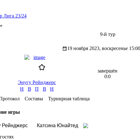
р Лига 23/24
я
9-й тур
19 ноября 2023, воскресенье
15:0
завершён
0:0
Энугу Рейнджерс
Н
В
П
В
Н
Протокол
Составы
Турнирная таблица
ние игры
у Рейнджерс
Катсина Юнайтед
гостях