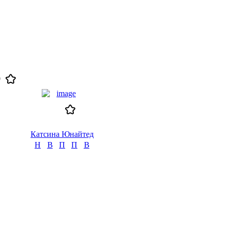
0
Катсина Юнайтед
Н
В
П
П
В