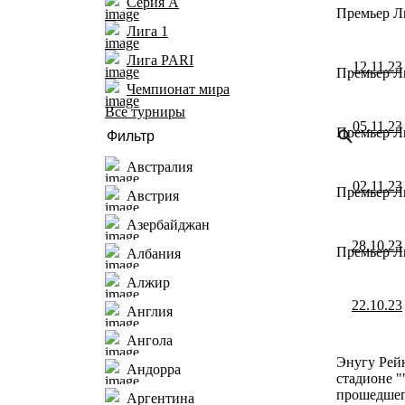
Серия А
Премьер Ли
Лига 1
Лига PARI
12.11.23
Премьер Ли
Чемпионат мира
Все турниры
05.11.23
Премьер Ли
Австралия
02.11.23
Премьер Ли
Австрия
Азербайджан
28.10.23
Премьер Ли
Албания
Алжир
22.10.23
Англия
Ангола
Энугу Рейн
Андорра
стадионе "
прошедшего
Аргентина