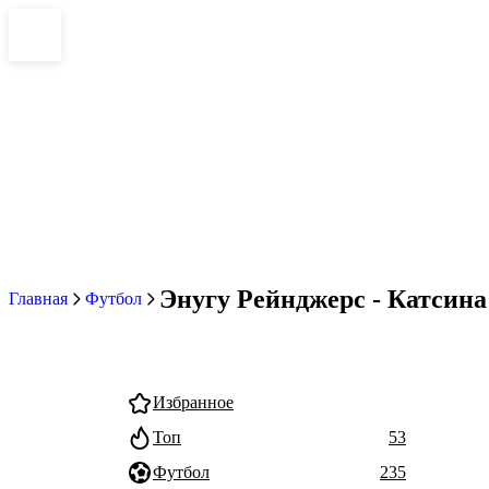
Энугу Рейнджерс - Катсина
Главная
Футбол
Избранное
Топ
53
Футбол
235