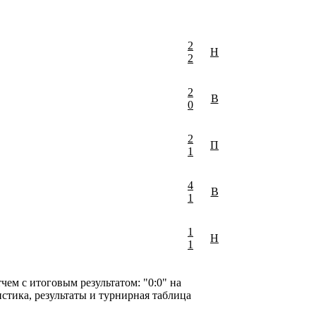
2
Н
2
2
В
0
2
П
1
4
В
1
1
Н
1
ем с итоговым результатом: "0:0" на
истика, результаты и турнирная таблица