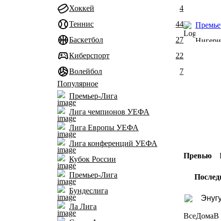
Хоккей
4
Теннис
44
Премье
Баскетбол
27
Нигери
Киберспорт
22
Волейбол
7
Популярное
Премьер-Лига
Лига чемпионов УЕФА
Лига Европы УЕФА
Лига конференций УЕФА
Превью
Кубок России
Премьер-Лига
Послед
Бундеслига
Энуг
Ла Лига
Все
Дома
В 