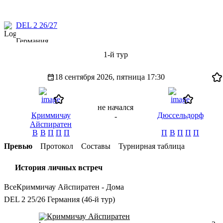
DEL 2 26/27
Германия
1-й тур
18 сентября 2026, пятница
17:30
не начался
Криммичау
Дюссельдорф
-
Айспиратен
В
В
П
П
П
П
В
П
П
П
Превью
Протокол
Составы
Турнирная таблица
История личных встреч
Все
Криммичау Айспиратен - Дома
DEL 2 25/26 Германия (46-й тур)
Криммичау Айспиратен