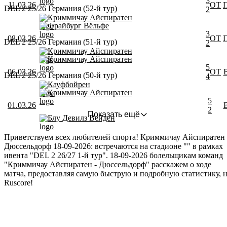
3
11.03.26
ОТ
DEL 2 25/26 Германия (52-й тур)
2
Криммичау Айспиратен
Фрайбург Вёльфе
3
08.03.26
ОТ
DEL 2 25/26 Германия (51-й тур)
2
Криммичау Айспиратен
Криммичау Айспиратен
5
06.03.26
ОТ
DEL 2 25/26 Германия (50-й тур)
4
Кауфбойрен
Криммичау Айспиратен
5
01.03.26
2
Показать ещё
Блу Девилз Вейден
Приветствуем всех любителей спорта! Криммичау Айспиратен 
Дюссельдорф 18-09-2026: встречаются на стадионе "" в рамках
ивента "DEL 2 26/27 1-й тур". 18-09-2026 болельщикам команд
"Криммичау Айспиратен - Дюссельдорф" расскажем о ходе
матча, предоставляя самую быструю и подробную статистику, 
Ruscore!