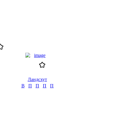
Ландсхут
В
П
П
П
П