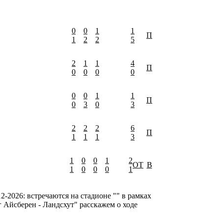
0
0
1
1
П
1
2
2
5
2
1
1
4
П
0
0
0
0
0
0
1
1
П
0
3
0
3
2
2
2
6
П
1
1
1
3
1
0
0
1
2
ОТ
В
1
0
0
0
1
2-2026: встречаются на стадионе "" в рамках
г Айсберен - Ландсхут" расскажем о ходе