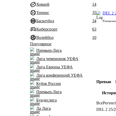
Хоккей
14
Теннис
35
DEL 2 
Баскетбол
34
Герман
Киберспорт
63
Волейбол
10
Популярное
Премьер-Лига
Лига чемпионов УЕФА
Лига Европы УЕФА
Лига конференций УЕФА
Превью
Кубок России
Премьер-Лига
Истори
Бундеслига
Все
Регенс
Ла Лига
DEL 2 25/2