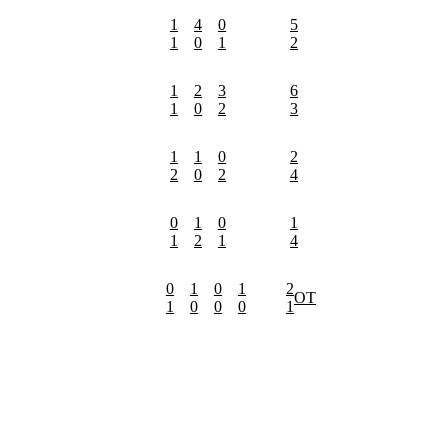
1
4
0
5
1
0
1
2
1
2
3
6
1
0
2
3
1
1
0
2
2
0
2
4
0
1
0
1
1
2
1
4
0
1
0
1
2
ОТ
1
0
0
0
1