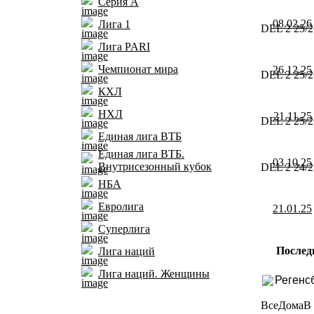
Серия А
08.02.26
Лига 1
DEL 2 25/2
Лига PARI
Чемпионат мира
26.12.25
DEL 2 25/2
КХЛ
НХЛ
21.11.25
DEL 2 25/2
Единая лига ВТБ
Единая лига ВТБ.
03.10.25
Внутрисезонный кубок
DEL 2 24/2
НБА
Евролига
21.01.25
Суперлига
Послед
Лига наций
Лига наций. Женщины
Регенс
Все
Дома
В 