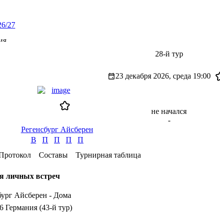
26/27
ия
28-й тур
23 декабря 2026, среда
19:00
не начался
-
Регенсбург Айсберен
В
П
П
П
П
Протокол
Составы
Турнирная таблица
я личных встреч
бург Айсберен - Дома
6 Германия (43-й тур)