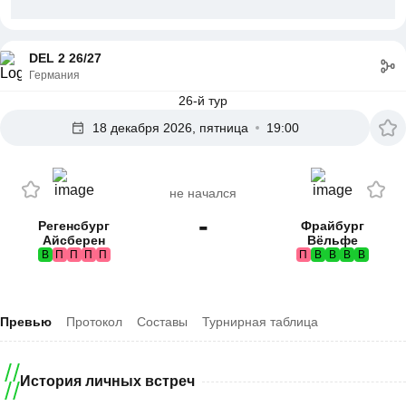
DEL 2 26/27
Германия
26-й тур
18 декабря 2026, пятница
19:00
не начался
-
Регенсбург
Фрайбург
Айсберен
Вёльфе
В
П
П
П
П
П
В
В
В
В
Превью
Протокол
Составы
Турнирная таблица
История личных встреч