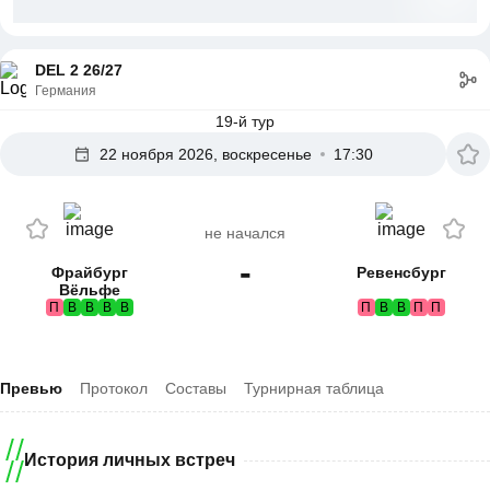
DEL 2 26/27
Германия
19-й тур
22 ноября 2026, воскресенье
17:30
не начался
-
Фрайбург
Ревенсбург
Вёльфе
П
В
В
В
В
П
В
В
П
П
Превью
Протокол
Составы
Турнирная таблица
История личных встреч