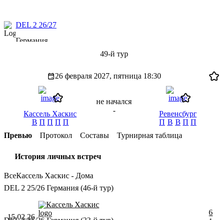
DEL 2 26/27
Германия
49-й тур
26 февраля 2027, пятница
18:30
не начался
-
Кассель Хаскис
Ревенсбург
В
П
П
П
П
П
В
В
П
П
Превью
Протокол
Составы
Турнирная таблица
История личных встреч
Все
Кассель Хаскис - Дома
DEL 2 25/26 Германия (46-й тур)
Кассель Хаскис
6
15.02.26