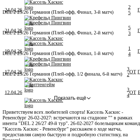
Кассель Хаскис
2
24.04.26
DEL 2 25/26 Германия (Плей-офф, Финал, 3-й матч)
5
Крефельд Пингвин
Крефельд Пингвин
5
21.04.26
DEL 2 25/26 Германия (Плей-офф, Финал, 2-й матч)
3
Кассель Хаскис
Кассель Хаскис
1
19.04.26
DEL 2 25/26 Германия (Плей-офф, Финал, 1-й матч)
4
Крефельд Пингвин
Крефельд Пингвин
3
17.04.26
ОТ
DEL 2 25/26 Германия (Плей-офф, 1/2 финала, 6-й матч)
2
Кассель Хаскис
Биттенгейм
3
12.04.26
ОТ
4
Показать ещё
Кассель Хаскис
Приветствуем всех любителей спорта! Кассель Хаскис -
Ревенсбург 26-02-2027: встречаются на стадионе "" в рамках
ивента "DEL 2 26/27 49-й тур". 26-02-2027 болельщикам команд
"Кассель Хаскис - Ревенсбург" расскажем о ходе матча,
предоставляя самую быструю и подробную статистику, на