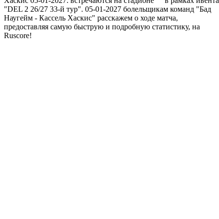
Хаскис 05-01-2027: встречаются на стадионе "" в рамках ивента
"DEL 2 26/27 33-й тур". 05-01-2027 болельщикам команд "Бад
Наугейм - Кассель Хаскис" расскажем о ходе матча,
предоставляя самую быструю и подробную статистику, на
Ruscore!