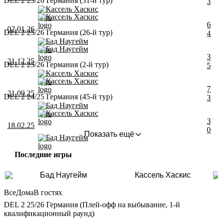
DEL 2 25/26 Германия (31-й тур)
3
Кассель Хаскис
Кассель Хаскис
6
02.01.26
DEL 2 25/26 Германия (26-й тур)
4
Бад Наугейм
Бад Наугейм
3
21.12.25
DEL 2 25/26 Германия (2-й тур)
5
Кассель Хаскис
Кассель Хаскис
7
21.09.25
DEL 2 24/25 Германия (45-й тур)
3
Бад Наугейм
Кассель Хаскис
3
18.02.25
0
Показать ещё
Бад Наугейм
Последние игры
Бад Наугейм
Кассель Хаскис
Все
Дома
В гостях
DEL 2 25/26 Германия (Плей-офф на выбывание, 1-й
квалификационный раунд)