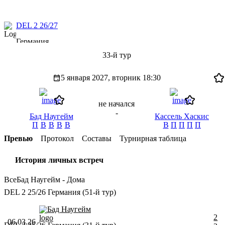
DEL 2 26/27
Германия
33-й тур
5 января 2027, вторник
18:30
не начался
-
Бад Наугейм
Кассель Хаскис
П
В
В
В
В
В
П
П
П
П
Превью
Протокол
Составы
Турнирная таблица
История личных встреч
Все
Бад Наугейм - Дома
DEL 2 25/26 Германия (51-й тур)
Бад Наугейм
2
06.03.26