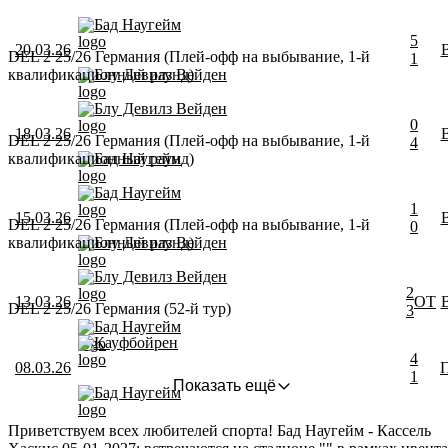
Бад Наугейм
5
20.03.26
DEL 2 25/26 Германия (Плей-офф на выбывание, 1-й
1
квалификационный раунд)
Блу Девилз Вейден
Блу Девилз Вейден
0
18.03.26
DEL 2 25/26 Германия (Плей-офф на выбывание, 1-й
4
квалификационный раунд)
Бад Наугейм
Бад Наугейм
1
15.03.26
DEL 2 25/26 Германия (Плей-офф на выбывание, 1-й
0
квалификационный раунд)
Блу Девилз Вейден
Блу Девилз Вейден
2
13.03.26
ОТ
DEL 2 25/26 Германия (52-й тур)
3
Бад Наугейм
Кауфбойрен
4
08.03.26
1
Показать ещё
Бад Наугейм
Приветствуем всех любителей спорта! Бад Наугейм - Кассель