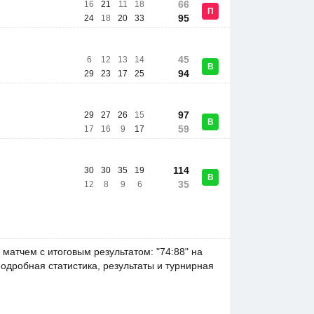
66
16
21
11
18
П
95
24
18
20
33
45
6
12
13
14
В
94
29
23
17
25
97
29
27
26
15
В
59
17
16
9
17
114
30
30
35
19
В
35
12
8
9
6
матчем с итоговым результатом: "74:88" на
Подробная статистика, результаты и турнирная