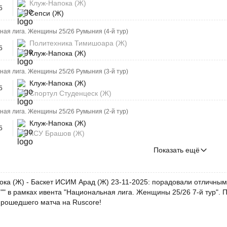
Клуж-Напока (Ж)
5
Сепси (Ж)
ая лига. Женщины 25/26 Румыния (4-й тур)
Политехника Тимишоара (Ж)
5
Клуж-Напока (Ж)
ая лига. Женщины 25/26 Румыния (3-й тур)
Клуж-Напока (Ж)
5
Спортул Студенцеск (Ж)
ая лига. Женщины 25/26 Румыния (2-й тур)
Клуж-Напока (Ж)
5
КСУ Брашов (Ж)
Показать ещё
ока (Ж) - Баскет ИСИМ Арад (Ж) 23-11-2025: порадовали отличным 
"" в рамках ивента "Национальная лига. Женщины 25/26 7-й тур". 
прошедшего матча на Ruscore!