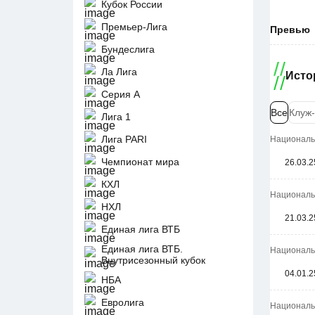
Кубок России
Премьер-Лига
Превью
Бундеслига
Ла Лига
Исто
Серия А
Все
Клуж-
Лига 1
Лига PARI
Национальн
Чемпионат мира
26.03.2
КХЛ
Национальн
НХЛ
21.03.2
Единая лига ВТБ
Единая лига ВТБ.
Национальн
Внутрисезонный кубок
04.01.2
НБА
Евролига
Национальн