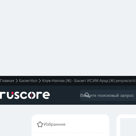
Главная
Баскетбол
Клуж-Напока (Ж) - Баскет ИСИМ Арад (Ж) результат/с
Избранное