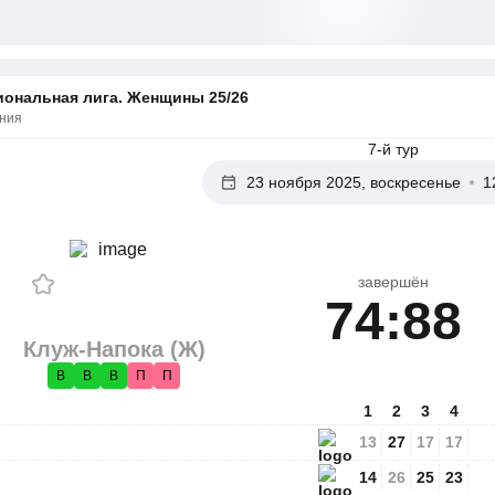
иональная лига. Женщины 25/26
ния
7-й тур
23 ноября 2025, воскресенье
1
завершён
74:88
Клуж-Напока (Ж)
В
В
В
П
П
1
2
3
4
13
27
17
17
14
26
25
23