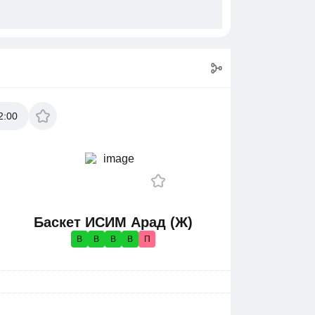
2:00
Баскет ИСИМ Арад (Ж)
В
В
В
В
П