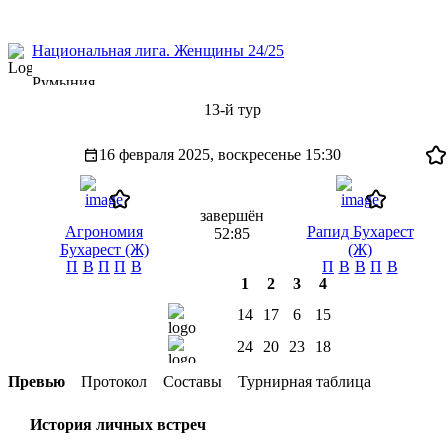
Национальная лига. Женщины 24/25
Румыния
13-й тур
16 февраля 2025, воскресенье
15:30
завершён
Агрономия
Рапид Бухарест
52:85
Бухарест (Ж)
(Ж)
П
В
П
П
В
П
В
В
П
В
1
2
3
4
14
17
6
15
24
20
23
18
Превью
Протокол
Составы
Турнирная таблица
История личных встреч