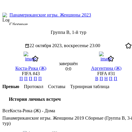
Панамериканские игры. Женщины 2023
Сборные
Группа B, 1-й тур
22 октября 2023, воскресенье
23:00
завершён
Коста-Рика (Ж)
Аргентина (Ж)
0:0
FIFA #43
FIFA #31
П
П
П
П
П
В
П
Н
П
П
Превью
Протокол
Составы
Турнирная таблица
История личных встреч
Все
Коста-Рика (Ж) - Дома
Панамериканские игры. Женщины 2019 Сборные (Группа B, 3-
тур)