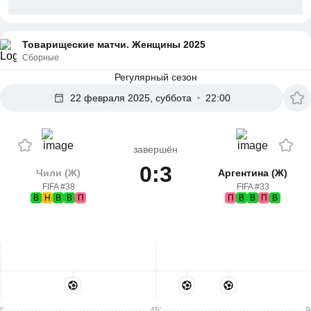
Товарищеские матчи. Женщины 2025
Сборные
Регулярный сезон
22 февраля 2025, суббота
22:00
завершён
0:3
Чили (Ж)
Аргентина (Ж)
FIFA #38
FIFA #33
В
Н
В
В
П
П
В
В
П
В
'
45'
9