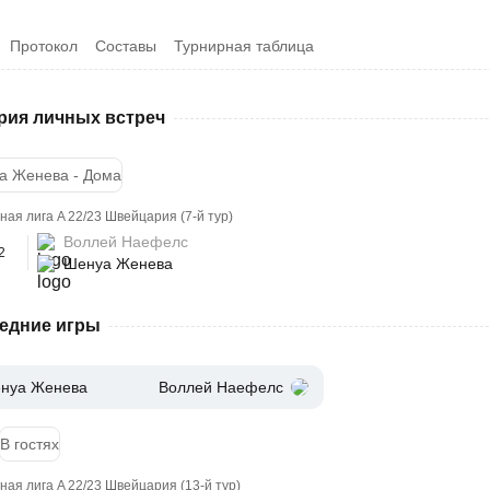
Протокол
Составы
Турнирная таблица
рия личных встреч
а Женева - Дома
ая лига A 22/23 Швейцария (7-й тур)
Воллей Наефелс
2
Шенуа Женева
едние игры
нуа Женева
Воллей Наефелс
В гостях
ая лига A 22/23 Швейцария (13-й тур)