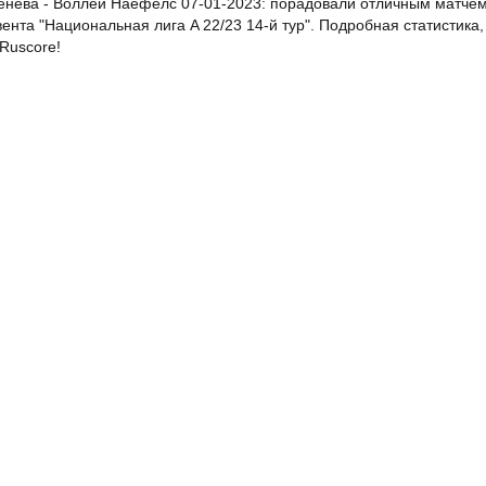
нева - Воллей Наефелс 07-01-2023: порадовали отличным матчем с 
ента "Национальная лига A 22/23 14-й тур". Подробная статистика
Ruscore!