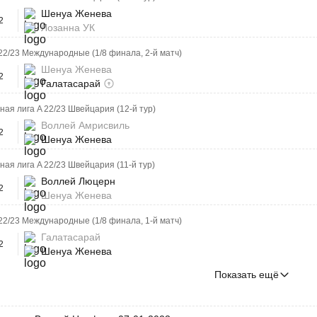
Шенуа Женева
2
Лозанна УК
22/23 Международные (1/8 финала, 2-й матч)
Шенуа Женева
2
Галатасарай
ая лига A 22/23 Швейцария (12-й тур)
Воллей Амрисвиль
2
Шенуа Женева
ая лига A 22/23 Швейцария (11-й тур)
Воллей Люцерн
2
Шенуа Женева
22/23 Международные (1/8 финала, 1-й матч)
Галатасарай
2
Шенуа Женева
Показать ещё