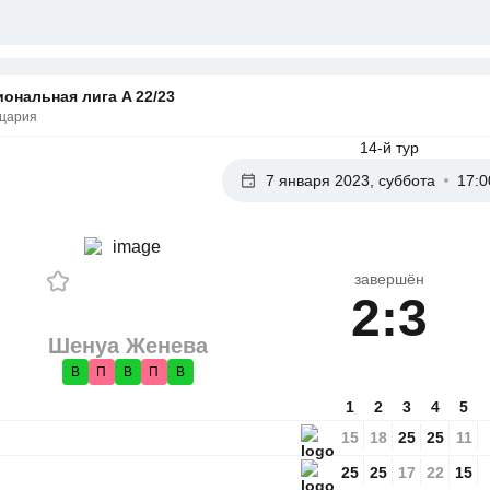
ональная лига A 22/23
цария
14-й тур
7 января 2023, суббота
17:0
завершён
2:3
Шенуа Женева
В
П
В
П
В
1
2
3
4
5
15
18
25
25
11
25
25
17
22
15