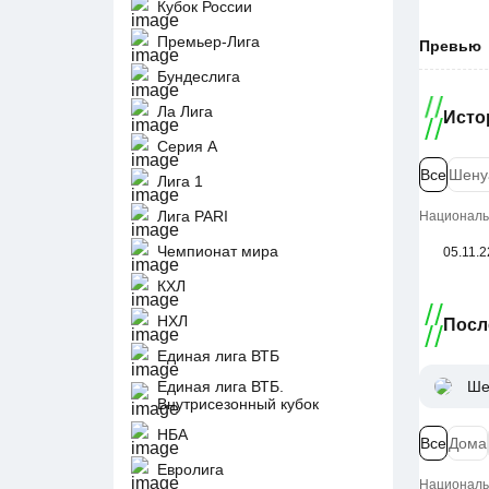
Кубок России
Премьер-Лига
Превью
Бундеслига
Ла Лига
Исто
Серия А
Все
Шену
Лига 1
Лига PARI
Национальн
Чемпионат мира
05.11.2
КХЛ
НХЛ
Посл
Единая лига ВТБ
Единая лига ВТБ.
Ше
Внутрисезонный кубок
НБА
Все
Дома
Евролига
Национальн