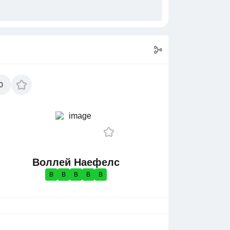
0
Воллей Наефелс
В
В
В
В
В