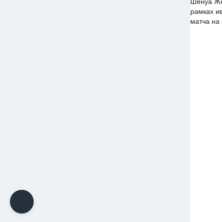
Шенуа Же
рамках ив
матча на 