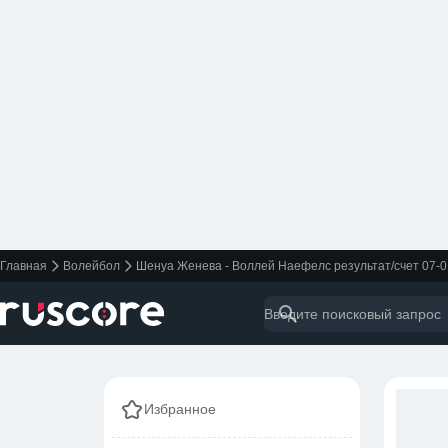
Главная
Волейбол
Шенуа Женева - Воллей Наефелс результат/счет 07-0
Избранное