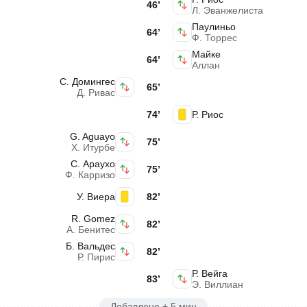
46’
Л. Эванжелиста
Паулиньо
64’
Ф. Торрес
Майке
64’
Аллан
С. Домингес
65’
Д. Ривас
74’
Р. Риос
G. Aguayo
75’
Х. Итурбе
С. Араухо
75’
Ф. Карризо
У. Виера
82’
R. Gomez
82’
А. Бенитес
Б. Вальдес
82’
Р. Пирис
Р. Вейга
83’
Э. Виллиан
Добавлено + 5 мин