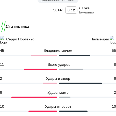
В. Роке
90+4’
0 : 2
Паулиньо
Статистика
Серро Портеньо
Палмейрас
45
Владение мячом
55
11
Всего ударов
8
2
Удары в створ
6
8
Удары мимо
2
10
Удары от ворот
10