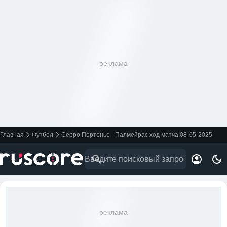
реклама
Главная
Футбол
Серро Портеньо - Палмейрас ход матча 08-05-2025
реклама