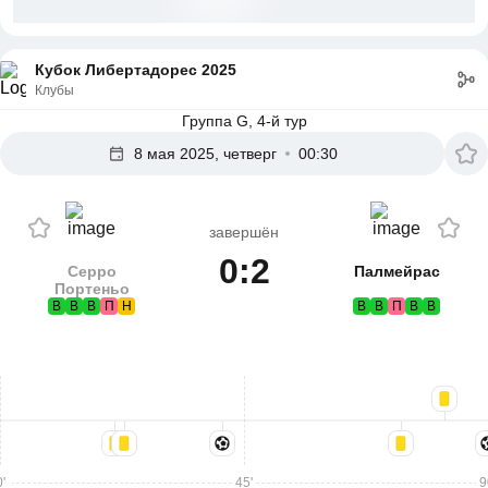
Кубок Либертадорес 2025
Клубы
Группа G, 4-й тур
8 мая 2025, четверг
00:30
завершён
0:2
Серро
Палмейрас
Портеньо
В
В
В
П
Н
В
В
П
В
В
'
45'
9