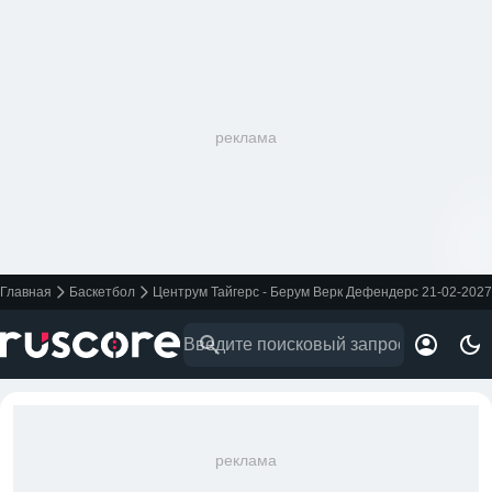
реклама
Главная
Баскетбол
Центрум Тайгерс - Берум Верк Дефендерс 21-02-2027
реклама