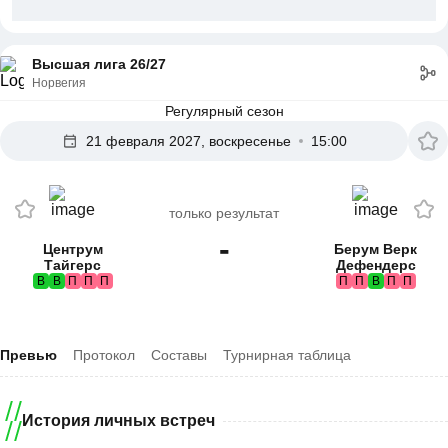
Высшая лига 26/27
Норвегия
Регулярный сезон
21 февраля 2027, воскресенье
15:00
только результат
-
Центрум
Берум Верк
Тайгерс
Дефендерс
В
В
П
П
П
П
П
В
П
П
Превью
Протокол
Составы
Турнирная таблица
История личных встреч