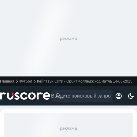
реклама
Главная
Футбол
Кейптаун Сити - Орбит Колледж ход матча 14-06-2025
реклама