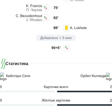
K. Francis
75’
П. Чиуэза
C. Bezuidenhout
82’
J. Rhodes
88’
A. Lukhele
Добавлено + 3 мин
90+5’
Статистика
Кейптаун Сити
Орбит Колледж
0
Карточки всего
2
0
Жёлтые карточки
2