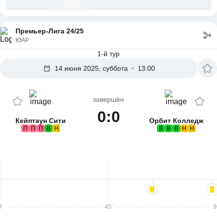
Премьер-Лига 24/25
ЮАР
1-й тур
14 июня 2025, суббота
13:00
завершён
0:0
Кейптаун Сити
Орбит Колледж
П
П
П
В
Н
В
В
В
Н
Н
'
45'
9