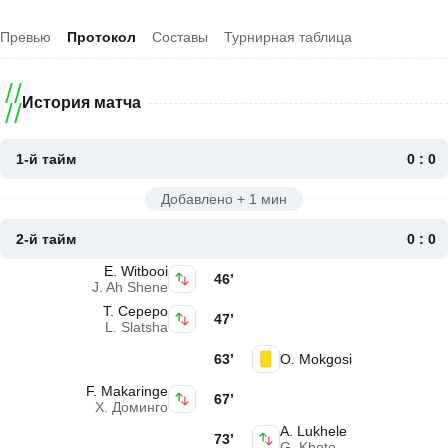
Превью
Протокол
Составы
Турнирная таблица
История матча
1-й тайм
0 : 0
Добавлено + 1 мин
2-й тайм
0 : 0
E. Witbooi
46’
J. Ah Shene
Т. Сереро
47’
L. Slatsha
63’
O. Mokgosi
F. Makaringe
67’
Х. Доминго
A. Lukhele
73’
G. Khoto