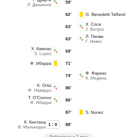
59’
Л. Джакконе
62’
G. Benedetti Taffarel
Х. Соса
63’
J. Burgos
Л. Пиови
63’
Г. Невес
Х. Кампас
69’
S. Lopez
Ф. Ибарра
71’
Ф. Фариас
74’
К. Медина
K. Ortiz
86’
Ф. Наварро
T. O'Connor
86’
Ф. Ибарра
87’
S. Nunez
К. Кинтана
1 : 0
88’
В. Малькорра
Добавлено + 7 мин