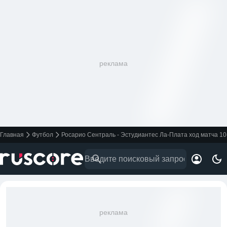
реклама
Главная
Футбол
Росарио Сентраль - Эстудиантес Ла-Плата ход матча 10
реклама