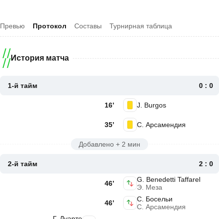
Превью
Протокол
Составы
Турнирная таблица
История матча
1-й тайм
0 : 0
16’
J. Burgos
35’
С. Арсамендия
Добавлено + 2 мин
2-й тайм
2 : 0
G. Benedetti Taffarel
46’
Э. Меза
С. Босельи
46’
С. Арсамендия
Г. Дуарте