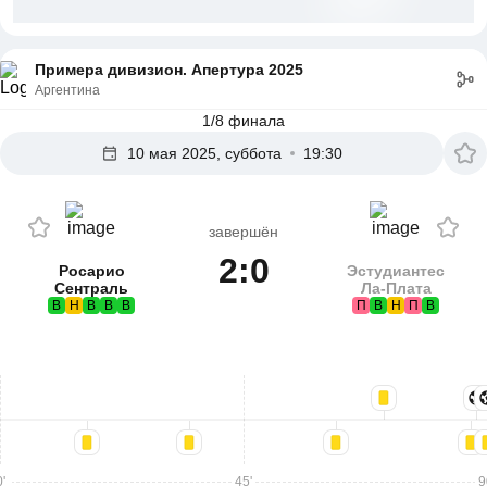
Примера дивизион. Апертура 2025
Аргентина
1/8 финала
10 мая 2025, суббота
19:30
завершён
2:0
Росарио
Эстудиантес
Сентраль
Ла-Плата
В
Н
В
В
В
П
В
Н
П
В
'
45'
9