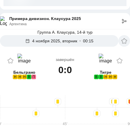
Примера дивизион. Клаусура 2025
Аргентина
Группа А. Клаусура, 14-й тур
4 ноября 2025, вторник
00:15
завершён
0:0
Бельграно
Тигре
Н
Н
Н
В
П
В
В
Н
Н
Н
'
45'
9