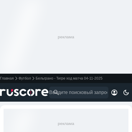
реклама
Главная
Футбол
Бельграно - Тигре ход матча 04-11-2025
реклама