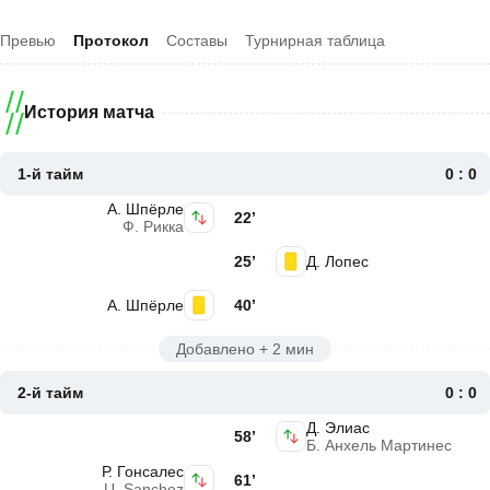
Превью
Протокол
Составы
Турнирная таблица
История матча
1-й тайм
0 : 0
А. Шпёрле
22’
Ф. Рикка
25’
Д. Лопес
А. Шпёрле
40’
Добавлено + 2 мин
2-й тайм
0 : 0
Д. Элиас
58’
Б. Анхель Мартинес
Р. Гонсалес
61’
U. Sanchez