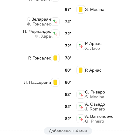
67’
S. Medina
Г. Зелараян
72’
Ф. Гонсалес
Н. Фернандес
72’
Ф. Хара
Р. Ариас
72’
Х. Ласо
Р. Гонсалес
78’
80’
Р. Ариас
Л. Пассерини
80’
С. Риверо
82’
S. Medina
А. Овьедо
82’
J. Romero
A. Barrionuevo
82’
G. Pineiro
Добавлено + 4 мин