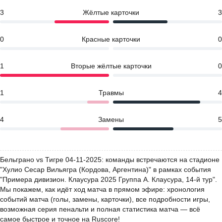
3
Жёлтые карточки
3
0
Красные карточки
0
1
Вторые жёлтые карточки
0
1
Травмы
4
4
Замены
5
Бельграно vs Тигре 04-11-2025: команды встречаются на стадионе
"Хулио Сесар Вильягра (Кордова, Аргентина)" в рамках события
"Примера дивизион. Клаусура 2025 Группа А. Клаусура, 14-й тур".
Мы покажем, как идёт ход матча в прямом эфире: хронология
событий матча (голы, замены, карточки), все подробности игры,
возможная серия пенальти и полная статистика матча — всё
самое быстрое и точное на Ruscore!