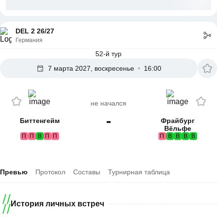
DEL 2 26/27
Германия
52-й тур
7 марта 2027, воскресенье
16:00
не начался
-
Биттенгейм
Фрайбург
Вёльфе
П
П
В
П
П
П
В
В
В
В
Превью
Протокол
Составы
Турнирная таблица
История личных встреч