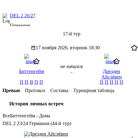
DEL 2 26/27
Германия
17-й тур
17 ноября 2026, вторник
18:30
не начался
Биттенгейм
Дрезден
-
Айслёвен
П
П
В
П
П
П
П
П
П
П
Превью
Протокол
Составы
Турнирная таблица
История личных встреч
Все
Биттенгейм - Дома
DEL 2 23/24 Германия (44-й тур)
Дрезден Айслёвен