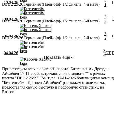
3
10.04.26
DEL 2 25/26 Германия (Плей-офф, 1/2 финала, 4-й матч)
1
Биттенгейм
Биттенгейм
3
08.04.26
DEL 2 25/26 Германия (Плей-офф, 1/2 финала, 3-й матч)
2
Кассель Хаскис
Кассель Хаскис
3
06.04.26
DEL 2 25/26 Германия (Плей-офф, 1/2 финала, 2-й матч)
2
Биттенгейм
Биттенгейм
3
04.04.26
ОТ
4
Показать ещё
Кассель Хаскис
Приветствуем всех любителей спорта! Биттенгейм - Дрезден
Айслёвен 17-11-2026: встречаются на стадионе "" в рамках
ивента "DEL 2 26/27 17-й тур". 17-11-2026 болельщикам команд
"Биттенгейм - Дрезден Айслёвен" расскажем о ходе матча,
предоставляя самую быструю и подробную статистику, на
Ruscore!