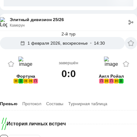
Элитный дивизион 25/26
Камерун
2-й тур
1 февраля 2026, воскресенье
14:30
завершён
0:0
Фортуна
Аигл Ройал
Н
В
Н
Н
П
П
Н
П
Н
В
Превью
Протокол
Составы
Турнирная таблица
История личных встреч