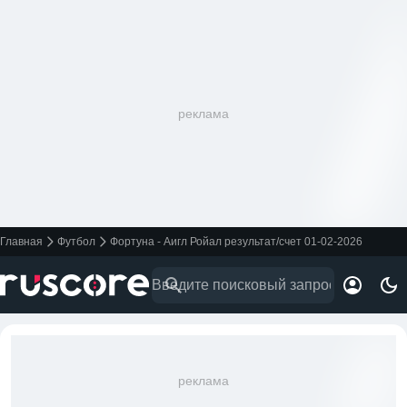
реклама
Главная
Футбол
Фортуна - Аигл Ройал результат/счет 01-02-2026
реклама