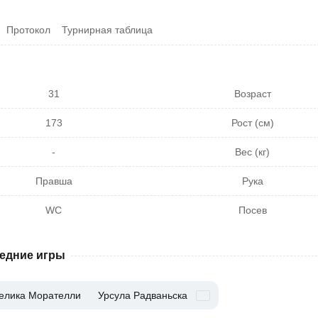
Протокол
Турнирная таблица
31
Возраст
173
Рост (см)
-
Вес (кг)
Правша
Рука
WC
Посев
едние игры
елика Морателли
Урсула Радваньска