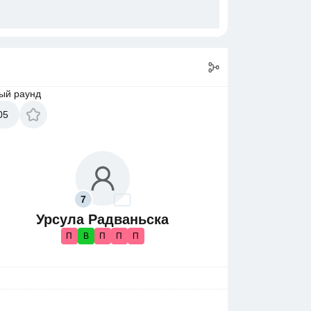
ый раунд
05
7
Урсула Радваньска
П
В
П
П
П