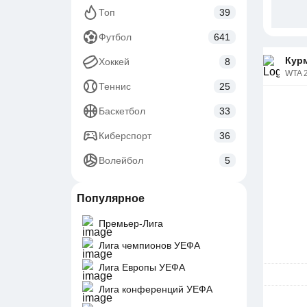
Топ
39
Футбол
641
Курм
Хоккей
8
WTA 
Теннис
25
Баскетбол
33
Киберспорт
36
Волейбол
5
Популярное
Премьер-Лига
Лига чемпионов УЕФА
Лига Европы УЕФА
Лига конференций УЕФА