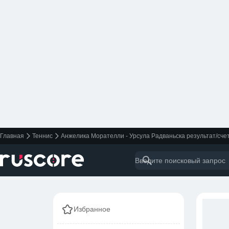
Главная
Теннис
Анжелика Морателли - Урсула Радваньска результат/сче
Избранное