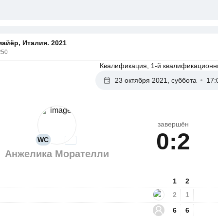
айёр, Италия. 2021
250
Квалификация, 1-й квалификационн
23 октября 2021, суббота
17:
завершён
0:2
WC
Анжелика Морателли
1
2
2
1
6
6