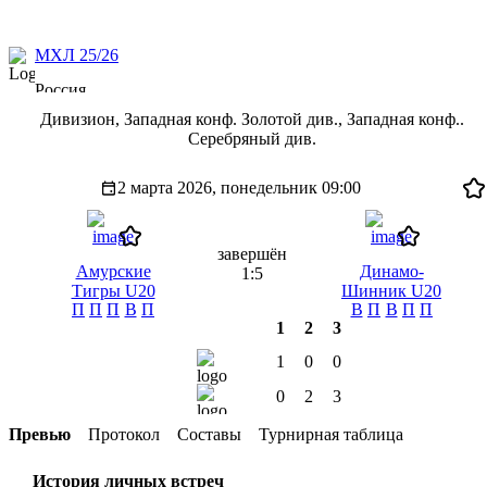
МХЛ 25/26
Россия
Дивизион, Западная конф. Золотой див., Западная конф..
Серебряный див.
2 марта 2026, понедельник
09:00
завершён
Амурские
Динамо-
1:5
Тигры U20
Шинник U20
П
П
П
В
П
В
П
В
П
П
1
2
3
1
0
0
0
2
3
Превью
Протокол
Составы
Турнирная таблица
История личных встреч