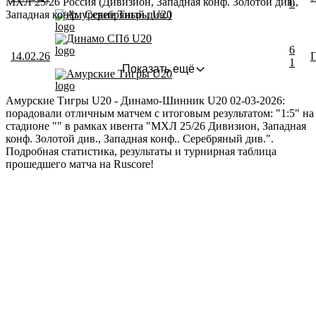
МХЛ 25/26 Россия (Дивизион, Западная конф. Золотой див.,
0
Западная конф.. Серебряный див.)
Амурские Тигры U20
Динамо СПб U20
6
14.02.26
1
Показать ещё
Амурские Тигры U20
Амурские Тигры U20 - Динамо-Шинник U20 02-03-2026:
порадовали отличным матчем с итоговым результатом: "1:5" на
стадионе "" в рамках ивента "МХЛ 25/26 Дивизион, Западная
конф. Золотой див., Западная конф.. Серебряный див.".
Подробная статистика, результаты и турнирная таблица
прошедшего матча на Ruscore!