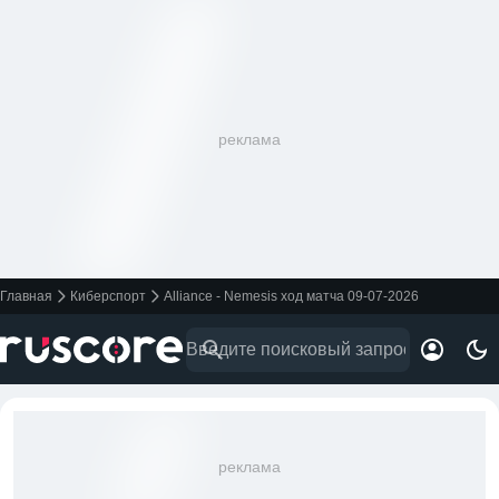
реклама
Главная
Киберспорт
Alliance - Nemesis ход матча 09-07-2026
реклама