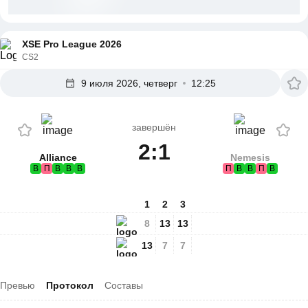
XSE Pro League 2026
CS2
9 июля 2026, четверг
12:25
завершён
2:1
Alliance
Nemesis
В
П
В
В
В
П
В
В
П
В
1
2
3
8
13
13
13
7
7
Превью
Протокол
Составы