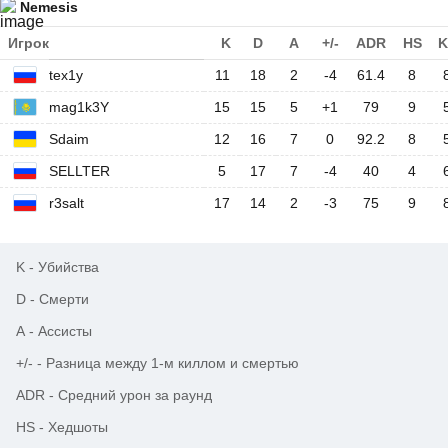
Nemesis
Игрок
K
D
A
+/-
ADR
HS
K
tex1y
11
18
2
-4
61.4
8
mag1k3Y
15
15
5
+1
79
9
Sdaim
12
16
7
0
92.2
8
SELLTER
5
17
7
-4
40
4
r3salt
17
14
2
-3
75
9
K
-
Убийства
D
-
Смерти
A
-
Ассисты
+/-
-
Разница между 1-м киллом и смертью
ADR
-
Средний урон за раунд
HS
-
Хедшоты