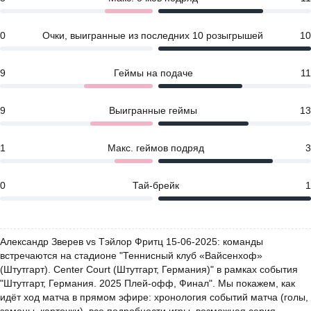
0
Очки, выигранные из последних 10 розыгрышей
10
9
Геймы на подаче
11
9
Выигранные геймы
13
1
Макс. геймов подряд
3
0
Тай-брейк
1
Александр Зверев vs Тэйлор Фритц 15-06-2025: команды
встречаются на стадионе "Теннисный клуб «Вайсенхоф»
(Штутгарт). Center Court (Штутгарт, Германия)" в рамках события
"Штутгарт, Германия. 2025 Плей-офф, Финал". Мы покажем, как
идёт ход матча в прямом эфире: хронология событий матча (голы,