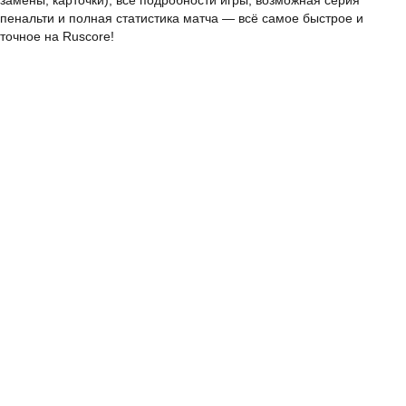
замены, карточки), все подробности игры, возможная серия
пенальти и полная статистика матча — всё самое быстрое и
точное на Ruscore!