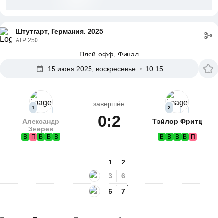
Штутгарт, Германия. 2025
ATP 250
Плей-офф, Финал
15 июня 2025, воскресенье
10:15
завершён
1
2
0:2
Александр
Тэйлор Фритц
Зверев
В
П
В
В
В
В
В
В
В
П
1
2
3
6
7
6
7