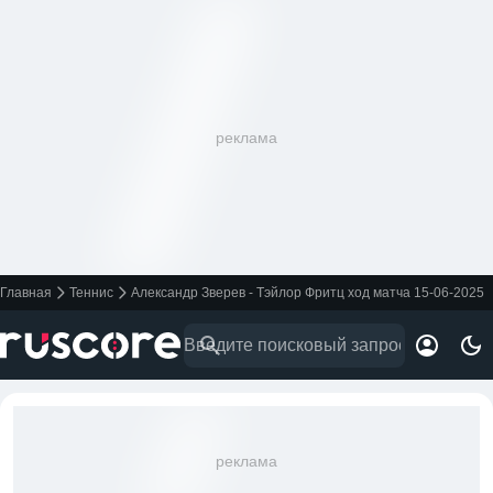
реклама
Главная
Теннис
Александр Зверев - Тэйлор Фритц ход матча 15-06-2025
реклама