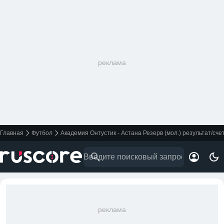
реклама
Главная
Футбол
Академия Онтустик - Астана Резерв (мол.) результат/сче
реклама