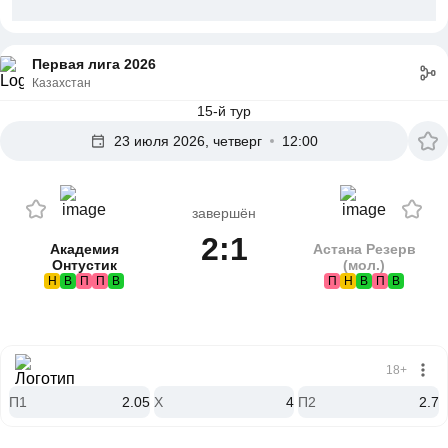
Первая лига 2026
Казахстан
15-й тур
23 июля 2026, четверг
12:00
завершён
2:1
Академия
Астана Резерв
Онтустик
(мол.)
Н
В
П
П
В
П
Н
В
П
В
18+
П1
2.05
X
4
П2
2.7