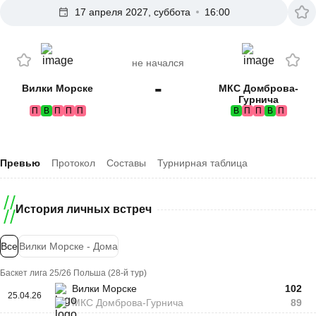
17 апреля 2027, суббота
16:00
не начался
-
Вилки Морске
МКС Домброва-
Гурнича
П
В
П
П
П
В
П
П
В
П
Превью
Протокол
Составы
Турнирная таблица
История личных встреч
Все
Вилки Морске - Дома
Баскет лига 25/26 Польша (28-й тур)
Вилки Морске
102
25.04.26
МКС Домброва-Гурнича
89