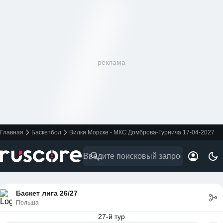
реклама
Главная
Баскетбол
Вилки Морске - МКС Домброва-Гурнича 17-04-2027
Баскет лига 26/27
Польша
27-й тур