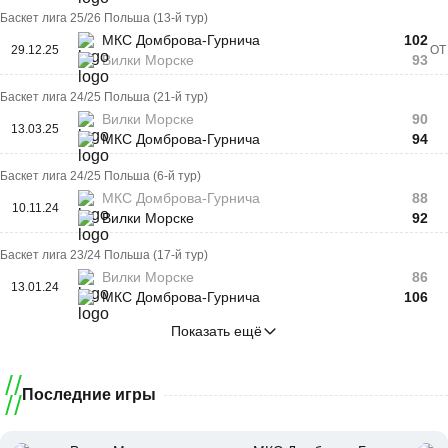
Баскет лига 25/26 Польша (13-й тур)
МКС Домброва-Гурнича
102
29.12.25
ОТ
Вилки Морске
93
Баскет лига 24/25 Польша (21-й тур)
Вилки Морске
90
13.03.25
МКС Домброва-Гурнича
94
Баскет лига 24/25 Польша (6-й тур)
МКС Домброва-Гурнича
88
10.11.24
Вилки Морске
92
Баскет лига 23/24 Польша (17-й тур)
Вилки Морске
86
13.01.24
МКС Домброва-Гурнича
106
Показать ещё
Последние игры